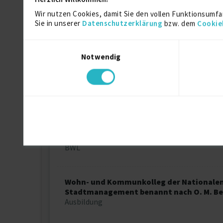
Ausbildung
Wir nutzen Cookies, damit Sie den vollen Funktionsumfa
Sie in unserer
Datenschutzerklärung
bzw. dem
Cookie
Integrationkurs
Einwilligungsauswahl
Ausbildung
Notwendig
Finanzakademie Aktiv
Ausbildung
Nationale Universität für Stadtmanage
O. M. Beketov
BWL
Wohn- und Kommunkolleg der Nationalen 
Stadtmanagement benannt nach O. M. Be
Ausbildung