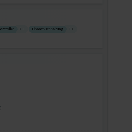
ontroller
3 J.
Finanzbuchhaltung
3 J.
)