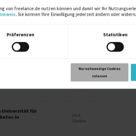
Online
ng von freelance.de nutzen können und damit wir Ihr Nutzungserle
hinweis
. Sie können Ihre Einwilligung jederzeit ändern oder widerr
2023
Online
Präferenzen
Statistiken
2022
Online
Nur notwendige Cookies
zulassen
ment Charkiw benannt nach
2018
Charkiw
Universität für
2014
ketov in
Charkiw