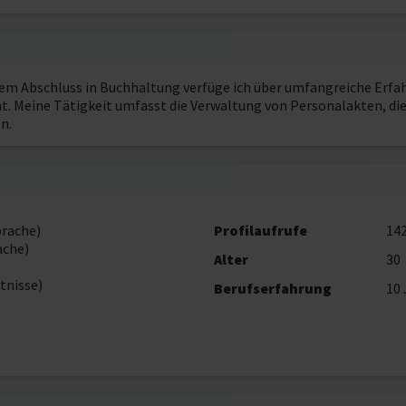
nem Abschluss in Buchhaltung verfüge ich über umfangreiche Erfah
 Meine Tätigkeit umfasst die Verwaltung von Personalakten, die
n.
prache)
Profilaufrufe
14
ache)
Alter
30
tnisse)
Berufserfahrung
10 