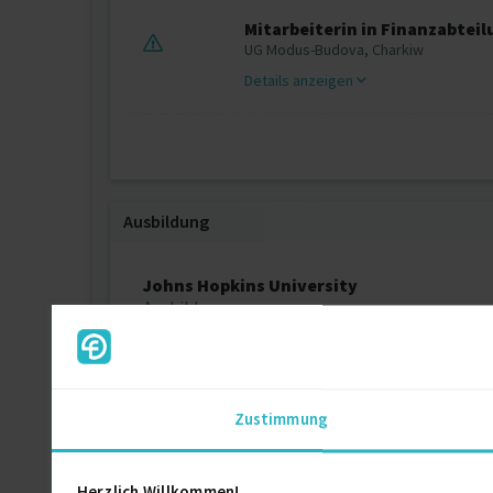
Mitarbeiterin in Finanzabteil
UG Modus-Budova, Charkiw
Details anzeigen
Ausbildung
Johns Hopkins University
Ausbildung
Macquarie University Sydney, Australia
Ausbildung
Zustimmung
Macquarie University Sydney, Australia
Herzlich Willkommen!