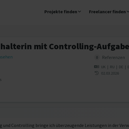
Projekte finden
Freelancer finden
halterin mit Controlling-Aufgab
insehen
Referenzen
0
UK
|
RU
|
DE
|
02.03.2026
s
 und Controlling bringe ich überzeugende Leistungen in der Ver