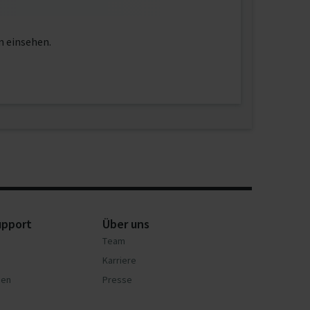
n einsehen.
upport
Über uns
Team
Karriere
nen
Presse