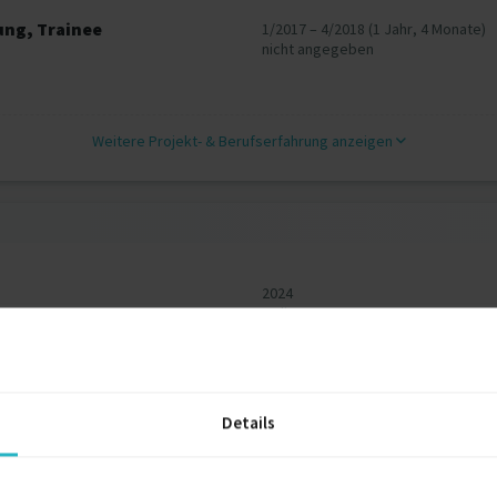
ung, Trainee
1/2017 – 4/2018 (1 Jahr, 4 Monate)
nicht angegeben
Weitere Projekt‐ & Berufserfahrung anzeigen
2024
Online
2023
Online
Details
2023