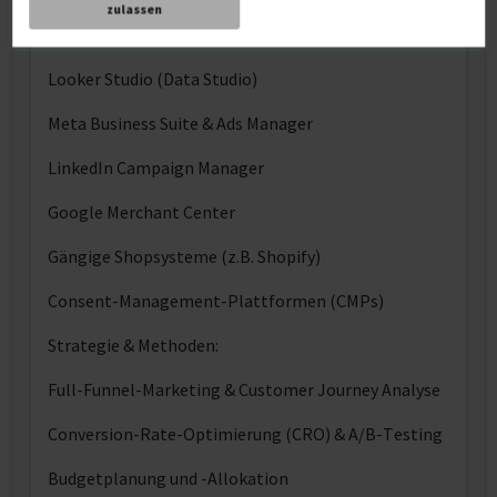
zulassen
Google Tag Manager (GTM)
Looker Studio (Data Studio)
Meta Business Suite & Ads Manager
LinkedIn Campaign Manager
Google Merchant Center
Gängige Shopsysteme (z.B. Shopify)
Consent-Management-Plattformen (CMPs)
Strategie & Methoden:
Full-Funnel-Marketing & Customer Journey Analyse
Conversion-Rate-Optimierung (CRO) & A/B-Testing
Budgetplanung und -Allokation