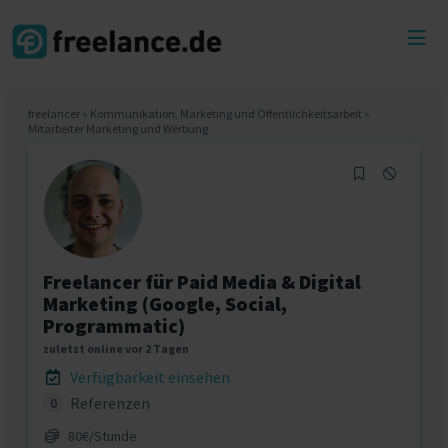
Toggl
menu
freelancer
»
Kommunikation, Marketing und Öffentlichkeitsarbeit
»
Mitarbeiter Marketing und Werbung
Freelancer für Paid Media & Digital
Marketing (Google, Social,
Programmatic)
zuletzt online vor 2 Tagen
Verfügbarkeit einsehen
Referenzen
0
80€/Stunde