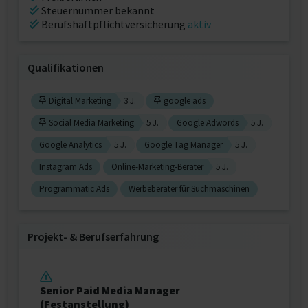
Steuernummer bekannt
Berufshaftpflichtversicherung
aktiv
Qualifikationen
Digital Marketing
3 J.
google ads
Social Media Marketing
5 J.
Google Adwords
5 J.
Google Analytics
5 J.
Google Tag Manager
5 J.
Instagram Ads
Online-Marketing-Berater
5 J.
Programmatic Ads
Werbeberater für Suchmaschinen
Projekt‐ & Berufserfahrung
Senior Paid Media Manager
(Festanstellung)