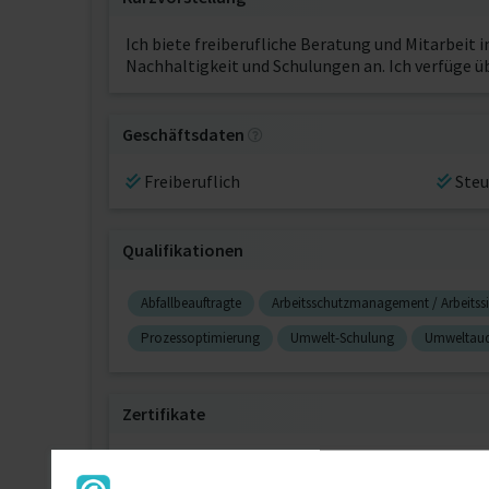
Ich biete freiberufliche Beratung und Mitarbei
Nachhaltigkeit und Schulungen an. Ich verfüge ü
Geschäftsdaten
Freiberuflich
Steu
Qualifikationen
Abfallbeauftragte
Arbeitsschutzmanagement / Arbeits
Prozessoptimierung
Umwelt-Schulung
Umweltaud
Zertifikate
Umweltmanagement-Auditorin UMA-TÜV 