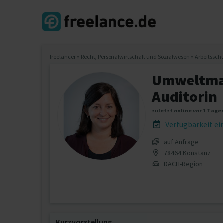
freelancer
»
Recht, Personalwirtschaft und Sozialwesen
»
Arbeitssch
Umweltman
Auditorin
zuletzt online vor 1 Tage
Verfügbarkeit e
auf Anfrage
78464 Konstanz
DACH-Region
Kurzvorstellung