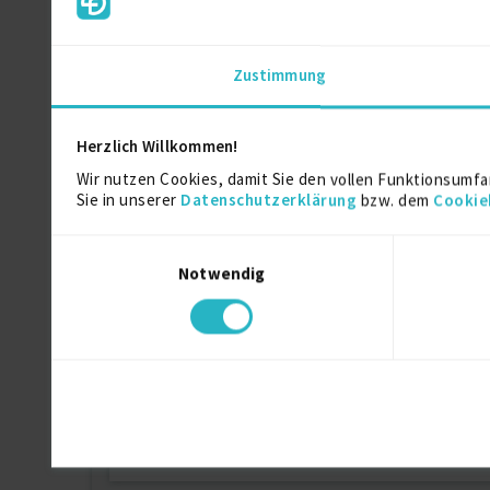
UBP-TÜV (DIN EN ISO 14001)
TÜV Süd
Zustimmung
Fachkunde für Betriebsbeauftragte für Ab
TÜV Süd
Herzlich Willkommen!
Wir nutzen Cookies, damit Sie den vollen Funktionsumfa
Sie in unserer
Datenschutzerklärung
bzw. dem
Cookie
Ausbildung
Einwilligungsauswahl
Notwendig
Environmental Sciences
M.Sc.
Über mich
Mich zeichnen eine schnelle Auffassungsgabe, u