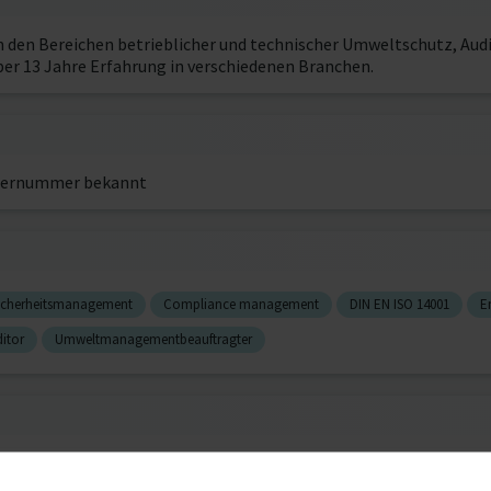
t in den Bereichen betrieblicher und technischer Umweltschutz, 
ber 13 Jahre Erfahrung in verschiedenen Branchen.
ernummer bekannt
sicherheitsmanagement
Compliance management
DIN EN ISO 14001
E
itor
Umweltmanagementbeauftragter
Umweltbetriebsprüferin