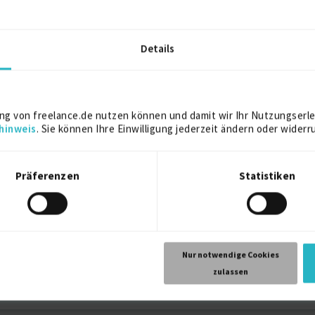
2017
Details
fall (gem. §60 KrWG)
2015
ng von freelance.de nutzen können und damit wir Ihr Nutzungserle
hinweis
. Sie können Ihre Einwilligung jederzeit ändern oder widerr
Präferenzen
Statistiken
2015
Freiburg
Nur notwendige Cookies
zulassen
nternehmerisches Denken und zielorientiertes Arbeiten aus.