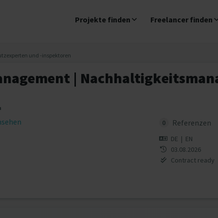
Projekte finden
Freelancer finden
utzexperten und -inspektoren
agement | Nachhaltigkeitsman
n
insehen
Referenzen
0
DE
|
EN
03.08.2026
Contract ready