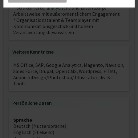
marktorientierte Denk- und Handlungsweise
* Strukturierte, analytische und zuverlässige
Arbeitsweise mit außerordentlichem Engagement
* Organisationstalent & Teamplayer mit
Kommunikationsgeschick und hohem
Verantwortungsbewusstsein
Weitere Kenntnisse
MS Office, SAP, Google Analytics, Magento, Navision,
Sales Force, Drupal, Open CMS, Wordpress, HTML,
Adobe InDesign/Photoshop/ Illustrator, div. KI-
Tools
Persönliche Daten
Sprache
Deutsch (Muttersprache)
Englisch (Fließend)