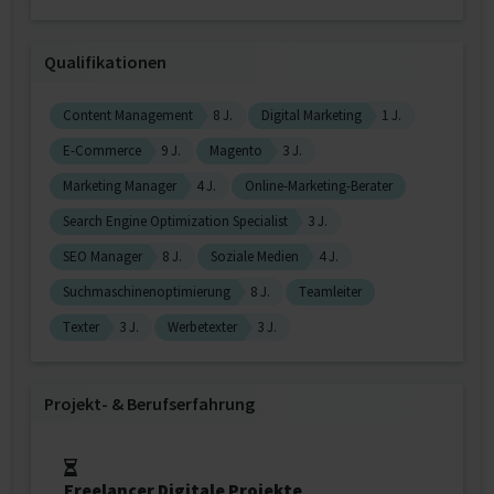
Qualifikationen
Content Management
8 J.
Digital Marketing
1 J.
E-Commerce
9 J.
Magento
3 J.
Marketing Manager
4 J.
Online-Marketing-Berater
Search Engine Optimization Specialist
3 J.
SEO Manager
8 J.
Soziale Medien
4 J.
Suchmaschinenoptimierung
8 J.
Teamleiter
Texter
3 J.
Werbetexter
3 J.
Projekt‐ & Berufserfahrung
Freelancer Digitale Projekte