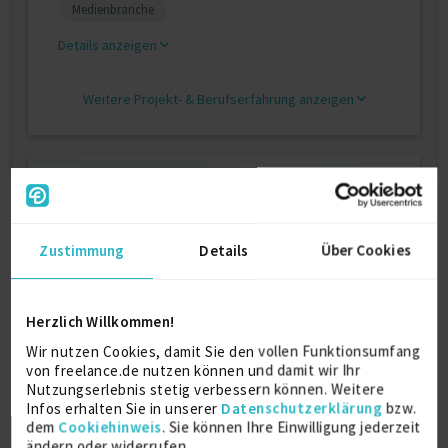
Medienbranche
Details anzeigen
Weitere Projekt‐ & Berufserfahrung anzeigen
Ausbildung
Leuphana Universität Lüneburg
Zustimmung
Details
Über Cookies
Master of Arts in Management und
Entrepreneurship
2012
Lüneburg
Herzlich Willkommen!
Wir nutzen Cookies, damit Sie den vollen Funktionsumfang
von freelance.de nutzen können und damit wir Ihr
Reykjavík University
Nutzungserlebnis stetig verbessern können. Weitere
Auslandssemester in International Business
Infos erhalten Sie in unserer
Datenschutzerklärung
bzw.
2012
dem
Cookiehinweis
. Sie können Ihre Einwilligung jederzeit
Reykjavík
ändern oder widerrufen.