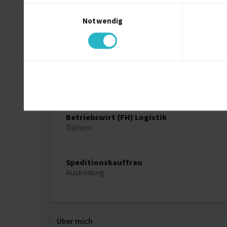
Umweltmanager TÜV
Einwilligungsauswahl
Ausbildung
Notwendig
TÜV Akademie
Controller
Ausbildung
Steuerfachschule Endris Köln
Betriebswirt (FH) Logistik
Diplom
Speditionskauffrau
Ausbildung
Über mich