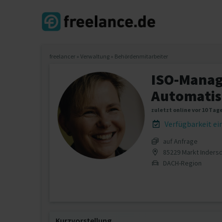
freelancer
»
Verwaltung
»
Behördenmitarbeiter
ISO-Manage
Automatis
zuletzt online vor 10 Tag
Verfügbarkeit e
auf Anfrage
85229 Markt Inders
DACH-Region
Kurzvorstellung