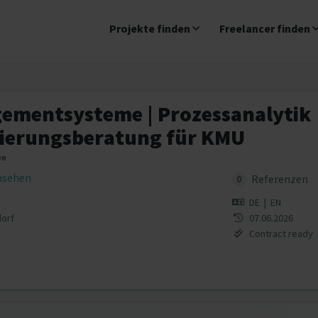
Projekte finden
Freelancer finden
mentsysteme | Prozessanalytik |
ierungsberatung für KMU
en
insehen
Referenzen
0
DE
|
EN
dorf
07.06.2026
Contract ready