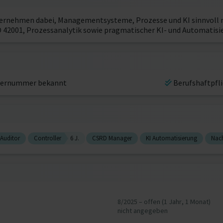
ternehmen dabei, Managementsysteme, Prozesse und KI sinnvoll m
SO 42001, Prozessanalytik sowie pragmatischer KI- und Automatisi
ernummer bekannt
Berufshaftpfl
Auditor
Controller
6 J.
CSRD Manager
KI Automatisierung
Nach
8/2025 – offen (1 Jahr, 1 Monat)
nicht angegeben