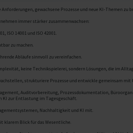
e Anforderungen, gewachsene Prozesse und neue KI-Themen zu br
Unternehmen immer stärker zusammenwachsen:
, ISO 14001 und ISO 42001.
htbar zu machen.
rende Abläufe sinnvoll zu vereinfachen.
plexität, keine Technikspielerei, sondern Lösungen, die im Alltag
hwachstellen, strukturiere Prozesse und entwickle gemeinsam m
ement, Auditvorbereitung, Prozessdokumentation, Büroorganisa
n KI zur Entlastung im Tagesgeschäft.
nagementsystemen, Nachhaltigkeit und KI mit.
it klarem Blick für das Wesentliche.