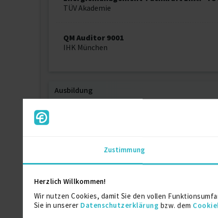
TÜV Akademie
QM Auditor 9001
IHK München
Ausbildung
AI Expert
AI Expert
Digital Business University Berlin
Zustimmung
Umweltmanagementbeauftragter UMB-
Ausbildung
Herzlich Willkommen!
TÜV Akademie
Wir nutzen Cookies, damit Sie den vollen Funktionsumfa
Sie in unserer
Datenschutzerklärung
bzw. dem
Cookie