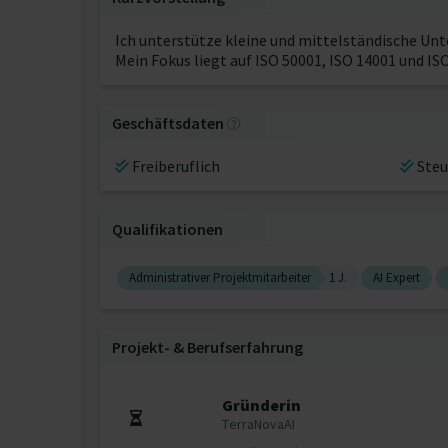
Ich unterstütze kleine und mittelständische Un
Mein Fokus liegt auf ISO 50001, ISO 14001 und I
Geschäftsdaten
Freiberuflich
Steu
Qualifikationen
Administrativer Projektmitarbeiter
1 J.
AI Expert
Projekt‐ & Berufserfahrung
Gründerin
TerraNovaAI