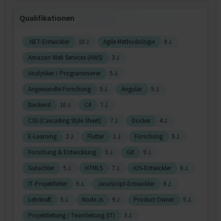
Qualifikationen
.NET-Entwickler
10 J.
Agile Methodologie
9 J.
Amazon Web Services (AWS)
3 J.
Analytiker / Programmierer
5 J.
Angewandte Forschung
5 J.
Angular
5 J.
Backend
10 J.
C#
7 J.
CSS (Cascading Style Sheet)
7 J.
Docker
4 J.
E-Learning
2 J.
Flutter
1 J.
Forschung
5 J.
Forschung & Entwicklung
5 J.
Git
9 J.
Gutachter
5 J.
HTML5
7 J.
iOS-Entwickler
6 J.
IT-Projektleiter
5 J.
JavaScript-Entwickler
6 J.
Lehrkraft
5 J.
Node.Js
9 J.
Product Owner
5 J.
Projektleitung / Teamleitung (IT)
3 J.