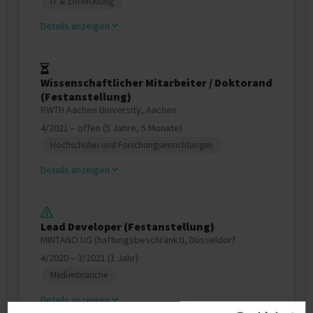
IT & Entwicklung
Details anzeigen
Wissenschaftlicher Mitarbeiter / Doktorand
(Festanstellung)
RWTH Aachen University, Aachen
4/2021 – offen (5 Jahre, 5 Monate)
Hochschulen und Forschungseinrichtungen
Details anzeigen
Lead Developer (Festanstellung)
MINTANO UG (haftungsbeschränkt), Düsseldorf
4/2020 – 3/2021 (1 Jahr)
Medienbranche
Details anzeigen