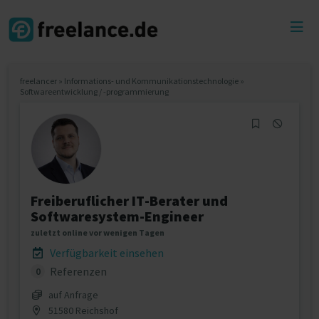
Toggl
menu
freelancer
»
Informations- und Kommunikationstechnologie
»
Softwareentwicklung / -programmierung
Freiberuflicher IT-Berater und
Softwaresystem-Engineer
zuletzt online vor wenigen Tagen
Verfügbarkeit einsehen
Referenzen
0
auf Anfrage
51580 Reichshof