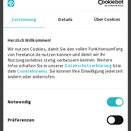
Weitere Projekt‐ & Berufserfahrung anzeigen
Zustimmung
Details
Über Cookies
Ausbildung
Herzlich Willkommen!
Wir nutzen Cookies, damit Sie den vollen Funktionsumfang
RWTH Aachen University
von freelance.de nutzen können und damit wir Ihr
Dr. rer. nat., Informatik (Promotion)
Nutzungserlebnis stetig verbessern können. Weitere
2026
Infos erhalten Sie in unserer
Datenschutzerklärung
bzw.
Aachen
dem
Cookiehinweis
. Sie können Ihre Einwilligung jederzeit
ändern oder widerrufen.
RWTH Aachen University
M. Sc. Informatik
Einwilligungsauswahl
2021
Notwendig
Aachen
Präferenzen
TH Köln
B. Sc. Informatik