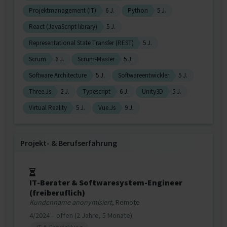
Projektmanagement (IT)
6 J.
Python
5 J.
React (JavaScript library)
5 J.
Representational State Transfer (REST)
5 J.
Scrum
6 J.
Scrum-Master
5 J.
Software Architecture
5 J.
Softwareentwickler
5 J.
Three.Js
2 J.
Typescript
6 J.
Unity3D
5 J.
Virtual Reality
5 J.
Vue.Js
9 J.
Projekt‐ & Berufserfahrung
IT-Berater & Softwaresystem-Engineer
(freiberuflich)
Kundenname anonymisiert
, Remote
4/2024 – offen (2 Jahre, 5 Monate)