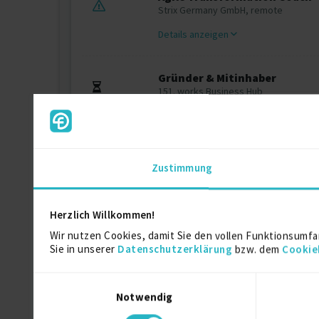
Strix Germany GmbH, remote
Details anzeigen
Gründer & Mitinhaber
151. works Business Hub
Details anzeigen
Agile Coach & Product Owner
Zustimmung
ratioform, Pliening
Details anzeigen
Herzlich Willkommen!
Wir nutzen Cookies, damit Sie den vollen Funktionsumfa
Sie in unserer
Datenschutzerklärung
bzw. dem
Cookie
Einwilligungsauswahl
Ausbildung
Notwendig