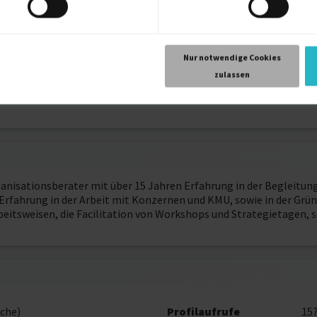
1998
München
Nur notwendige Cookies
zulassen
1991
München
rganisationsberater mit über 15 Jahren Erfahrung in der Begleitu
rfahrung in der Arbeit mit Konzernen und KMU, sowie in der Grün
eitsweisen, die Facilitation von Workshops und Strategietagen, s
che)
Profilaufrufe
15