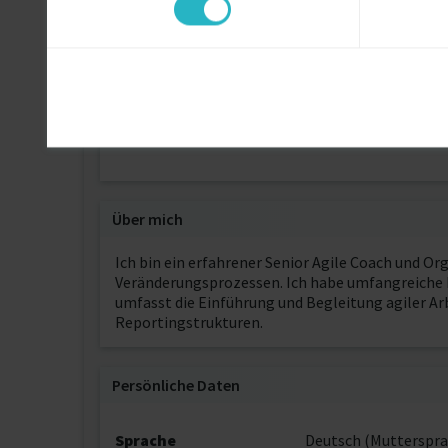
Fachhochschule München
Diplom-Betriebswirt (FH)
Bayerische Akademie der Werbung
Ausbildung
Über mich
Ich bin ein erfahrener Senior Agile Coach und O
Veränderungsprozessen. Ich habe umfangreiche E
umfasst die Einführung und Begleitung agiler Arb
Reportingstrukturen.
Persönliche Daten
Sprache
Deutsch (Mutterspra