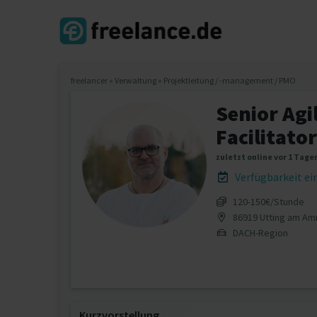
freelancer
»
Verwaltung
»
Projektleitung / -management / PMO
Senior Agi
Facilitato
zuletzt online vor 1 Tage
Verfügbarkeit e
120‐150€/Stunde
86919 Utting am A
DACH-Region
Kurzvorstellung