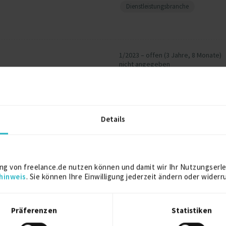
Dienstleistungsbranche
1/2023 – offen (3 Jahre, 8 Monate)
nicht angegeben
2/2021 – 11/2021 (10 Monate)
 Shadow – ratioform
Details
Großhandel
Weitere Projekt‐ & Berufserfahrung anzeigen
ng von freelance.de nutzen können und damit wir Ihr Nutzungserle
hinweis
. Sie können Ihre Einwilligung jederzeit ändern oder widerr
Präferenzen
Statistiken