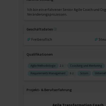
Ich bin ein erfahrener Senior Agile Coach und O
Veränderungsprozessen.
Geschäftsdaten
Freiberuflich
Steu
Qualifikationen
Agile Methodologie
2 J.
Coaching und Mentoring
Requirements Management
6 J.
Scrum
Unterne
Projekt‐ & Berufserfahrung
Agile Transformation Coach