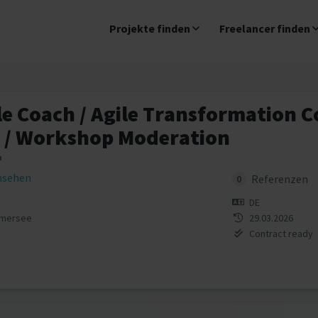
Projekte finden
Freelancer finden
le Coach / Agile Transformation C
r / Workshop Moderation
n
insehen
Referenzen
0
DE
mmersee
29.03.2026
Contract ready