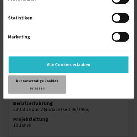
Deutsch (Muttersprache)
Englisch (Fließend)
Französisch (Grundkenntnisse)
Statistiken
Reisebereitschaft
National
Marketing
Arbeitserlaubnis
Europäische Union
Home-Office
bevorzugt
Alle Cookies erlauben
Profilaufrufe
2776
Nur notwendige Cookies
Alter
zulassen
59
Berufserfahrung
30 Jahre und 2 Monate (seit 06/1996)
Projektleitung
10 Jahre