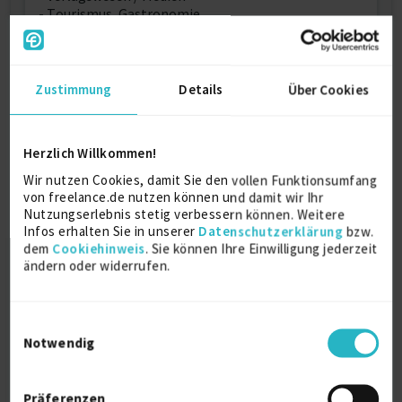
- Tourismus, Gastronomie
- Telekommunikation
- Technologie
- Immobilien und Baugewerbe
- Energie
Zustimmung
Details
Über Cookies
- Automotive
- Finanzen, Banken
- Textilindustrie
Herzlich Willkommen!
- Versicherung, Recht
Wir nutzen Cookies, damit Sie den vollen Funktionsumfang
MS Office, HTML, Photoshop, Fotografie, Social
von freelance.de nutzen können und damit wir Ihr
Media, Web 2.0, SEO, Reportagen, Foren-Moderation,
Nutzungserlebnis stetig verbessern können. Weitere
CMS, Content-Management, Community-
Infos erhalten Sie in unserer
Datenschutzerklärung
bzw.
Management, Ghostwriting,
dem
Cookiehinweis
. Sie können Ihre Einwilligung jederzeit
Produktbeschreibungen, Lektorat, Korrektorat,
ändern oder widerrufen.
Bugfixing, Editor, Redaktion, Werbetexte, Konzepti
Einwilligungsauswahl
Persönliche Daten
Notwendig
Sprache
Präferenzen