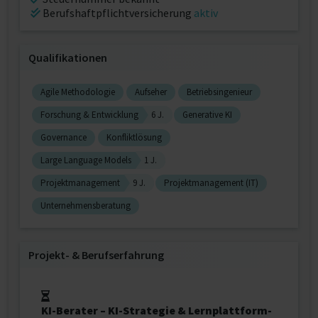
Berufshaftpflichtversicherung
aktiv
Qualifikationen
Agile Methodologie
Aufseher
Betriebsingenieur
Forschung & Entwicklung
6 J.
Generative KI
Governance
Konfliktlösung
Large Language Models
1 J.
Projektmanagement
9 J.
Projektmanagement (IT)
Unternehmensberatung
Projekt‐ & Berufserfahrung
KI-Berater – KI-Strategie & Lernplattform-