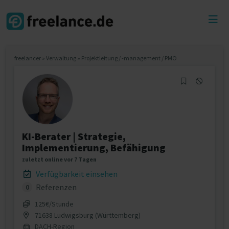
Toggl
menu
freelancer
»
Verwaltung
»
Projektleitung / -management / PMO
KI-Berater | Strategie,
Implementierung, Befähigung
zuletzt online vor 7 Tagen
Verfügbarkeit einsehen
Referenzen
0
125€/Stunde
71638 Ludwigsburg (Württemberg)
DACH-Region