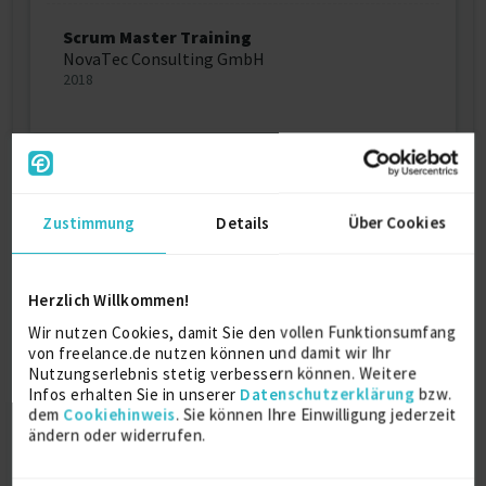
Scrum Master Training
NovaTec Consulting GmbH
2018
Ausbildung
Zustimmung
Details
Über Cookies
AI Consultant
Ausbildung
AI-Assisted Academy
Herzlich Willkommen!
2025
Wir nutzen Cookies, damit Sie den vollen Funktionsumfang
von freelance.de nutzen können und damit wir Ihr
Nutzungserlebnis stetig verbessern können. Weitere
Trainer für angewandte
Infos erhalten Sie in unserer
Datenschutzerklärung
bzw.
Kommunikationstechniken und
dem
Cookiehinweis
. Sie können Ihre Einwilligung jederzeit
Veränderungsmodelle
ändern oder widerrufen.
Ausbildung
kikidan GmbH