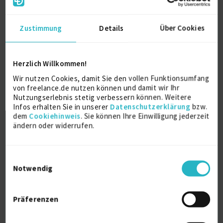
Home Stager IHK
Ausbildung
Zustimmung
Details
Über Cookies
TA Bildungszentrum GmbH
2020
Herzlich Willkommen!
Cranfield University
Wir nutzen Cookies, damit Sie den vollen Funktionsumfang
M. Sc. Strategic Marketing
von freelance.de nutzen können und damit wir Ihr
Nutzungserlebnis stetig verbessern können. Weitere
2014
Cranfield
Infos erhalten Sie in unserer
Datenschutzerklärung
bzw.
dem
Cookiehinweis
. Sie können Ihre Einwilligung jederzeit
ändern oder widerrufen.
École de Management Strasbourg
Triple B.A. International Business Management
Einwilligungsauswahl
2013
Notwendig
Straßburg
Novancia Business School Paris
Präferenzen
Triple B.A. International Business Management
2013