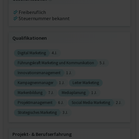
Freiberuflich
Steuernummer bekannt
Qualifikationen
Digital Marketing
4 J.
Führungskraft Marketing und Kommunikation
5 J.
Innovationsmanagement
1 J.
Kampagnenmanager
1 J.
Leiter Marketing
Markenbildung
7 J.
Mediaplanung
1 J.
Projektmanagement
6 J.
Social Media Marketing
2 J.
Strategisches Marketing
3 J.
Projekt‐ & Berufserfahrung