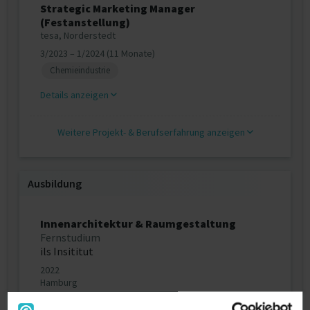
Strategic Marketing Manager
(Festanstellung)
tesa, Norderstedt
3/2023 – 1/2024 (11 Monate)
Chemieindustrie
Details anzeigen
Weitere Projekt‐ & Berufserfahrung anzeigen
Ausbildung
Innenarchitektur & Raumgestaltung
Fernstudium
ils Insititut
2022
Hamburg