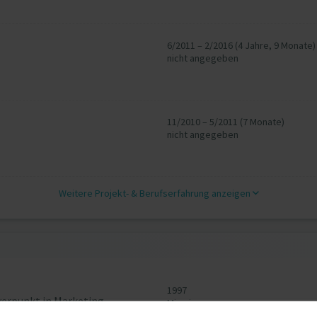
6/2011 – 2/2016 (4 Jahre, 9 Monate)
nicht angegeben
11/2010 – 5/2011 (7 Monate)
nicht angegeben
Weitere Projekt‐ & Berufserfahrung anzeigen
1997
werpunkt in Marketing
Miami