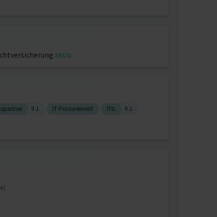
ichtversicherung
aktiv
tspartner
9 J.
IT Procurement
ITIL
9 J.
e)