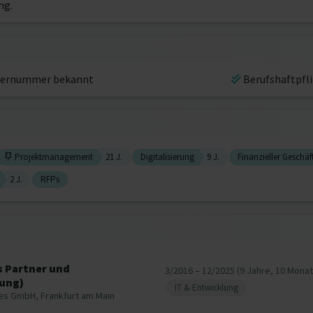
ng.
ernummer bekannt
Berufshaftpfl
Projektmanagement
21 J.
Digitalisierung
9 J.
Finanzieller Geschäf
2 J.
RFPs
s Partner und
3/2016 – 12/2025 (9 Jahre, 10 Monat
lung)
IT & Entwicklung
es GmbH, Frankfurt am Main