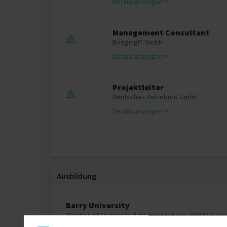
Details anzeigen
Management Consultant
BridgingIT GmbH
Details anzeigen
Projektleiter
Deutsches Reisebüro GmbH
Details anzeigen
Ausbildung
Barry University
Master of Business Administration (MBA) Sch