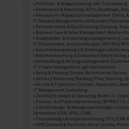
• Portfolio- & Budgetplanung inkl. Priorisierung 
• Governance & Reporting (KPIs, Roadmaps, Ste
• Ressourcen-/Kapazitätsmanagement (Skills, A
IT Demand Management und Business Partnerin
• Demand Intake & Qualifizierung (Scoping, Re
• Business Case & Value Management (Kosten/Nut
• Stakeholder- & Erwartungsmanagement (C-Lev
IT Procurement, Ausschreibungen (RFI/RFQ/RFP
• Ausschreibungsdesign & Unterlagen (Anforder
• Anbietersteuerung & Evaluation (Shortlisting,
• Verhandlung & Vertragsmanagement (Commercia
IT Project Management agil und klassisch
• Setup & Planung (Scope, Meilensteine/Sprints,
• Delivery-Steuerung (Backlog/Plan, Steering, 
• Go-live & Transition (Cutover, Hypercare, Les
IT Management Consulting
• Zielbild/Strategie & Operating Model (IT-Orga
• Prozess- & Effizienzoptimierung (BPMN/ITIL-or
• Entscheidungs- & Managementvorlagen (Option
ServiceNow (CSM, SPM, ITSM)
• Prozessdesign & Implementierung (ITIL/CSM-W
• SPM/Demand & Portfolio-Setup (Intake, Priori