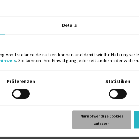
1994
eting
Miami
Details
1989
St. Gallen
ng von freelance.de nutzen können und damit wir Ihr Nutzungserle
hinweis
. Sie können Ihre Einwilligung jederzeit ändern oder widerr
Präferenzen
Statistiken
t umfangreicher Erfahrung in Demand Management, Projekt- und P
Expertise in den Bereichen e-Business, Digitalisierung, IoT und I
Nur notwendige Cookies
zulassen