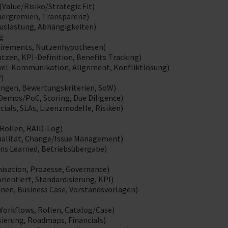
(Value/Risiko/Strategic Fit)
uergremien, Transparenz)
uslastung, Abhängigkeiten)
g
quirements, Nutzenhypothesen)
zen, KPI-Definition, Benefits Tracking)
el-Kommunikation, Alignment, Konfliktlösung)
)
ungen, Bewertungskriterien, SoW)
 Demos/PoC, Scoring, Due Diligence)
ls, SLAs, Lizenzmodelle, Risiken)
 Rollen, RAID-Log)
Qualität, Change/Issue Management)
sons Learned, Betriebsübergabe)
nisation, Prozesse, Governance)
ientiert, Standardisierung, KPI)
en, Business Case, Vorstandsvorlagen)
orkflows, Rollen, Catalog/Case)
sierung, Roadmaps, Financials)