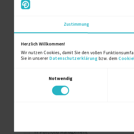
Barry University
Bachelor of Science (BS) Schwerpunkt in Mark
Zustimmung
Institute Rosenberg
Herzlich Willkommen!
American High-School Diplom
Wir nutzen Cookies, damit Sie den vollen Funktionsumfa
Sie in unserer
Datenschutzerklärung
bzw. dem
Cookie
Einwilligungsauswahl
Über mich
Notwendig
Ich bin ein erfahrener IT-Business-Partner mi
Management nach ITIL, COBIT und TOGAF. Ich habe 
und kommunikationsstark.
Weitere Kenntnisse
IT Portfolio Management