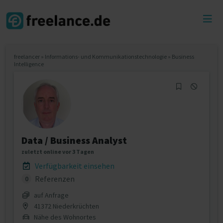
Toggl
menu
freelancer
»
Informations- und Kommunikationstechnologie
»
Business
Intelligence
Data / Business Analyst
zuletzt online vor 3 Tagen
Verfügbarkeit einsehen
Referenzen
0
auf Anfrage
41372 Niederkrüchten
Nähe des Wohnortes