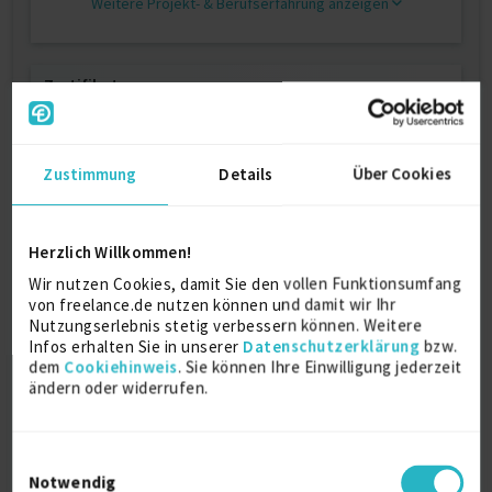
Weitere Projekt‐ & Berufserfahrung anzeigen
Zertifikate
Power BI Datenanalyst Associate (PL300)
Microsoft
Zustimmung
Details
Über Cookies
2025
Herzlich Willkommen!
CBAP Certified Business Analyst
Professional
Wir nutzen Cookies, damit Sie den vollen Funktionsumfang
IIBA
von freelance.de nutzen können und damit wir Ihr
2019
Nutzungserlebnis stetig verbessern können. Weitere
Infos erhalten Sie in unserer
Datenschutzerklärung
bzw.
dem
Cookiehinweis
. Sie können Ihre Einwilligung jederzeit
PMP Project Management Professional
ändern oder widerrufen.
Project Management Institute
2010
Einwilligungsauswahl
Notwendig