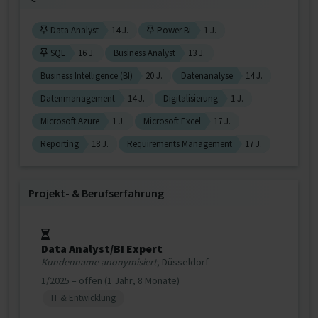
Data Analyst
14 J.
Power Bi
1 J.
SQL
16 J.
Business Analyst
13 J.
Business Intelligence (BI)
20 J.
Datenanalyse
14 J.
Datenmanagement
14 J.
Digitalisierung
1 J.
Microsoft Azure
1 J.
Microsoft Excel
17 J.
Reporting
18 J.
Requirements Management
17 J.
Projekt‐ & Berufserfahrung
Data Analyst/BI Expert
Kundenname anonymisiert
, Düsseldorf
1/2025 – offen (1 Jahr, 8 Monate)
IT & Entwicklung