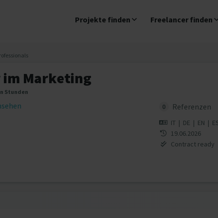
Projekte finden
Freelancer finden
rofessionals
r im Marketing
en Stunden
insehen
Referenzen
0
IT
|
DE
|
EN
|
E
19.06.2026
Contract ready