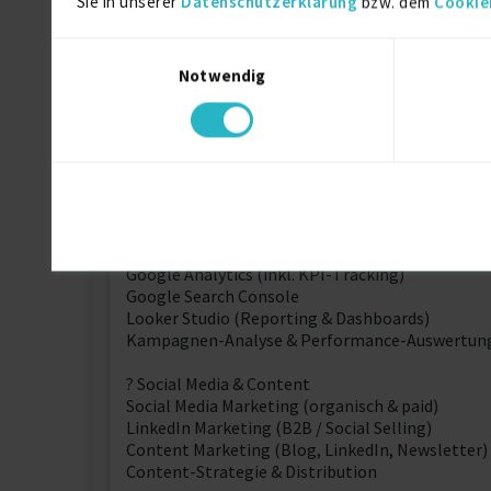
Sie in unserer
Datenschutzerklärung
bzw. dem
Cookie
Weitere Kenntnisse
Einwilligungsauswahl
Notwendig
? Digital Marketing (Core)
Suchmaschinenoptimierung (SEO)
Generative Engine Optimization (GEO): Auffindba
Suchmaschinenwerbung (SEA / Google Ads)
Performance Marketing (Kampagnensteuerung 
Leadgenerierung & Conversion-Optimierung
Customer Journey & Funnel-Logik
? Tracking & Analytics
Google Analytics (inkl. KPI-Tracking)
Google Search Console
Looker Studio (Reporting & Dashboards)
Kampagnen-Analyse & Performance-Auswertun
? Social Media & Content
Social Media Marketing (organisch & paid)
LinkedIn Marketing (B2B / Social Selling)
Content Marketing (Blog, LinkedIn, Newsletter)
Content-Strategie & Distribution