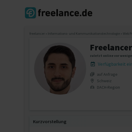
freelancer
»
Informations- und Kommunikationstechnologie
»
Web P
Freelance
zuletzt online vor wenig
Verfügbarkeit e
auf Anfrage
Schweiz
DACH-Region
Kurzvorstellung