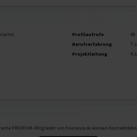
prache)
Profilaufrufe
49
Berufserfahrung
7 J
Projektleitung
4 J
rierte PREMIUM-Mitglieder von freelance.de können Kontaktdate