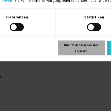
hinweis
. Sie können Ihre Einwilligung jederzeit ändern oder widerr
Präferenzen
Statistiken
rkeit bei KI Modellen wie ChatGPT, Gemini, Copilot, Claude, Manu
& Optimierung)
Nur notwendige Cookies
zulassen
g