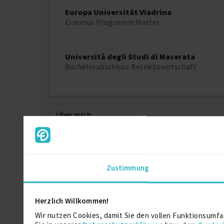
Europa Universität Viadrina
Erasmus Programm Master
Università degli Studi di Macerata
Bachelorabschluss Betriebswirtschaft
Über mich
Ein erfahrener Marketing- und Digitalisierungs
in der Verwaltung von Kundenprojekten, Durchf
? Didaktik & Training
Zustimmung
▪️Vorbereitung von Seminaren & Unterrichtsmate
▪️Mitarbeit an Vorlesungen, Workshops, Webinar
▪️Durchführung eigener Workshops & Webinare
Herzlich Willkommen!
▪️Praxisnahe Vermittlung komplexer Themen
Wir nutzen Cookies, damit Sie den vollen Funktionsumfa