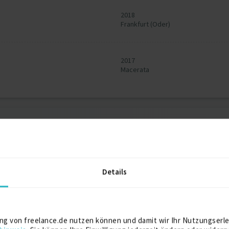
2018
Frankfurt (Oder)
2017
Macerata
experte mit umfassender Erfahrung in SEO, SEA, Performance Mar
ührung von Audits und Analysen sowie der Betreuung und Optimi
Details
rialien
en
ng von freelance.de nutzen können und damit wir Ihr Nutzungserle