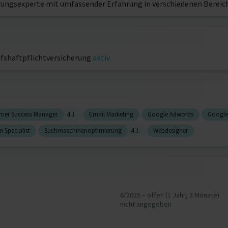
ierungsexperte mit umfassender Erfahrung in verschiedenen Bereic
fshaftpflichtversicherung
aktiv
mer Success Manager
4 J.
Email Marketing
Google Adwords
Google 
 Specialist
Suchmaschinenoptimierung
4 J.
Webdesigner
6/2025 – offen (1 Jahr, 3 Monate)
nicht angegeben