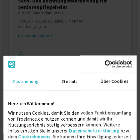
Sach- und Rechnungsbearbeitung für
Seniorenpflegeheim
Curata Sanatorium West
7/2024 – 9/2026 (2 Jahre, 3 Monate)
nicht angegeben
Details anzeigen
Sach- und Rechnungsbearbeitung für
Seniorenpflegeheim
Vitanas Seniorenheim Rosengarten
12/2018 – 7/2024 (5 Jahre, 8 Monate)
Zustimmung
Details
Über Cookies
nicht angegeben
Details anzeigen
Herzlich Willkommen!
Wir nutzen Cookies, damit Sie den vollen Funktionsumfang
von freelance.de nutzen können und damit wir Ihr
Ausbildung
Nutzungserlebnis stetig verbessern können. Weitere
Infos erhalten Sie in unserer
Datenschutzerklärung
bzw.
dem
Cookiehinweis
. Sie können Ihre Einwilligung jederzeit