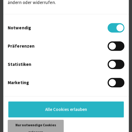
OSZ Bürowirtschaft 1
ändern oder widerrufen.
Ausbildung
2011
Berlin
Einwilligungsauswahl
Notwendig
OSZ Bürowirtschaft 1
Fachhochschulreife
Präferenzen
2011
Berlin
Statistiken
Marketing
Über mich
Ich habe umfangreiche Erfahrungen gesammelt
beim Erstellen von erfolgreichen Social Media
Content | UGC Content .
Alle Cookies erlauben
Persönliche Daten
Nur notwendige Cookies
zulassen