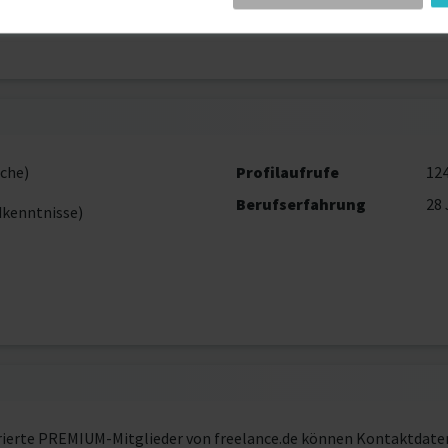
che)
Profilaufrufe
12
Berufserfahrung
28 
dkenntnisse)
rierte PREMIUM-Mitglieder von freelance.de können Kontaktdate