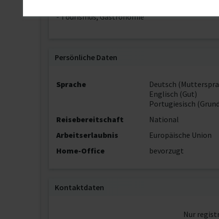
Branchenkenntnisse
- Tourismus, Gastronomie
Persönliche Daten
Sprache
Deutsch (Mutterspra
Englisch (Gut)
Portugiesisch (Grun
Reisebereitschaft
National
Arbeitserlaubnis
Europäische Union
Home-Office
bevorzugt
Kontaktdaten
Nur regist