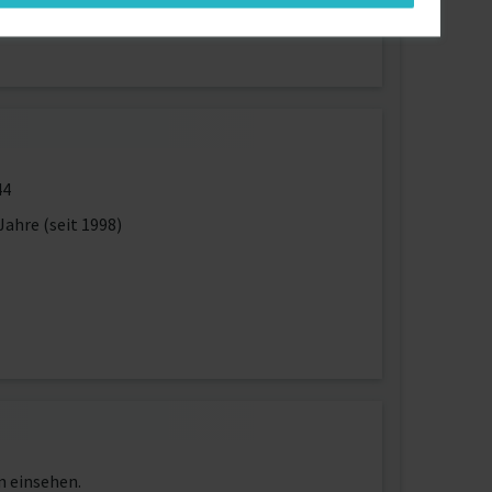
44
Jahre (seit 1998)
n einsehen.