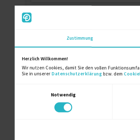
Ausbildung
Fachwirtin für Public Relations
Zustimmung
Ausbildung
Herzlich Willkommen!
Wir nutzen Cookies, damit Sie den vollen Funktionsumfa
Weitere Kenntnisse
Sie in unserer
Datenschutzerklärung
bzw. dem
Cookie
Marketing, Kommunikation, Design
Einwilligungsauswahl
- Texter
- Public- / Investor-Relations
Notwendig
- Unternehmenskommunikation
- Interne Kommunikation
- Konzeption
Medien, Kunst & Kultur
- Journalismus / Redaktion