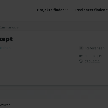
Projekte finden
Freelancer finden
Kommunikation
zept
insehen
Referenzen
0
DE
|
EN
|
PT
03.01.2012
ktorat