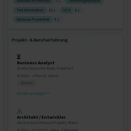
Software Architecture
7 J.
Technologieanalyse
Test Automation
13 J.
UC4
8 J.
Windows Powershell
9 J.
Projekt‐ & Berufserfahrung
Business Analyst
Große Deutsche Bank, Frankfurt
9/2018 – offen (8 Jahre)
Banken
Details anzeigen
Architekt / Entwickler
abstracture Inhouse Projekt, Mainz
6/2017 – 8/2019 (2 Jahre, 3 Monate)