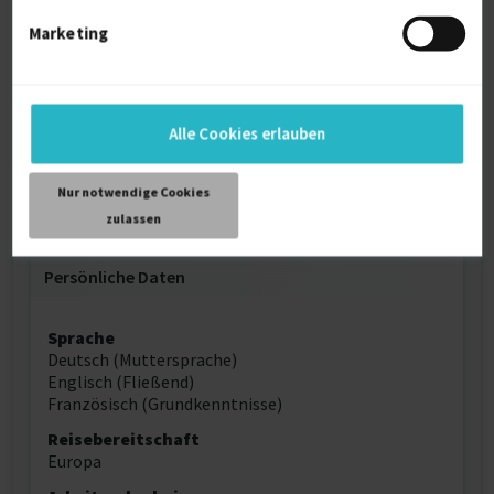
ASP.NET Webservices (SOAP)
MCF
Marketing
Java Webservices (SOAP)
REST-Services
Web:
ASP.NET (MVC)
Alle Cookies erlauben
Spring-Boot
HTML 5
CSS
Nur notwendige Cookies
Javascript (jquery)
zulassen
Persönliche Daten
Sprache
Deutsch (Muttersprache)
Englisch (Fließend)
Französisch (Grundkenntnisse)
Reisebereitschaft
Europa