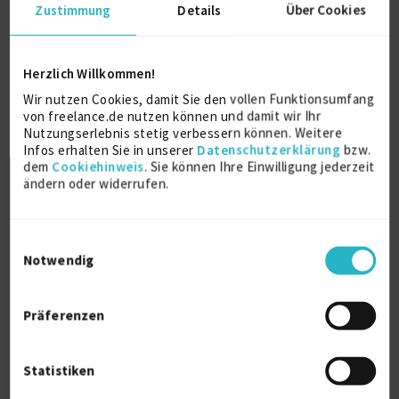
Promotion
Zustimmung
Details
Über Cookies
1996
Mainz/Seattle/Genf
Herzlich Willkommen!
Wir nutzen Cookies, damit Sie den vollen Funktionsumfang
von freelance.de nutzen können und damit wir Ihr
Weitere Kenntnisse
Nutzungserlebnis stetig verbessern können. Weitere
Infos erhalten Sie in unserer
Datenschutzerklärung
bzw.
Programmiersprachen:
dem
Cookiehinweis
. Sie können Ihre Einwilligung jederzeit
C#
ändern oder widerrufen.
Java
C++
Unix Shell Skripts
Einwilligungsauswahl
Ruby / Python / Groovy
Notwendig
Datenbanken:
Oracle
Präferenzen
MS SQL-Server (T-SQL)
MySQL
PostgreSQL
Statistiken
SOA: