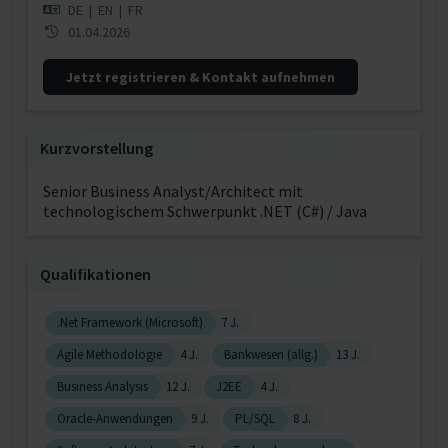
DE
|
EN
|
FR
01.04.2026
Jetzt registrieren & Kontakt aufnehmen
Kurzvorstellung
Senior Business Analyst/Architect mit
technologischem Schwerpunkt .NET (C#) / Java
Qualifikationen
.Net Framework (Microsoft)
7 J.
Agile Methodologie
4 J.
Bankwesen (allg.)
13 J.
Business Analysis
12 J.
J2EE
4 J.
Oracle-Anwendungen
9 J.
PL/SQL
8 J.