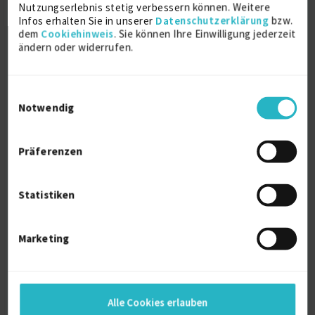
Nutzungserlebnis stetig verbessern können. Weitere
Sprache
Infos erhalten Sie in unserer
Datenschutzerklärung
bzw.
Deutsch (Fließend)
dem
Cookiehinweis
. Sie können Ihre Einwilligung jederzeit
ändern oder widerrufen.
Englisch (Fließend)
Chinesisch (Muttersprache)
Reisebereitschaft
Einwilligungsauswahl
auf Anfrage
Notwendig
Arbeitserlaubnis
Europäische Union
Präferenzen
Profilaufrufe
1088
Alter
Statistiken
46
Berufserfahrung
Marketing
22 Jahre und 10 Monate (seit 10/2003)
Projektleitung
2 Jahre
Alle Cookies erlauben