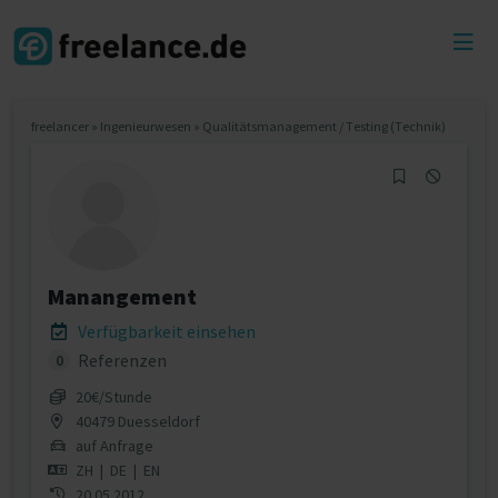
Toggl
menu
freelancer
»
Ingenieurwesen
»
Qualitätsmanagement / Testing (Technik)
Manangement
Verfügbarkeit einsehen
Referenzen
0
20€/Stunde
40479 Duesseldorf
auf Anfrage
ZH
|
DE
|
EN
20.05.2012