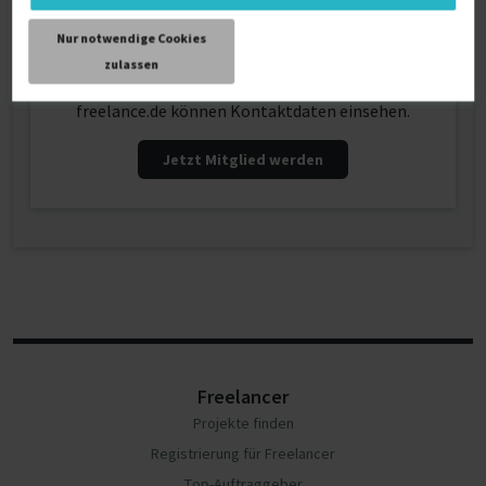
Kontaktdaten
Nur notwendige Cookies
zulassen
Nur registrierte PREMIUM-Mitglieder von
freelance.de können Kontaktdaten einsehen.
Jetzt Mitglied werden
Freelancer
Projekte finden
Registrierung für Freelancer
Top-Auftraggeber