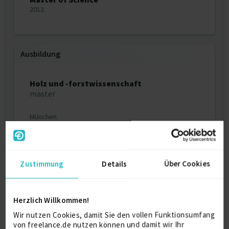
2012
Ausbildung
Holz und -forstwissenschaft
master
München
Weitere Kenntnisse
Zustimmung
Details
Über Cookies
Microsoft Office. AutoCAD. Photoshop. AlphaCAM.
Herzlich Willkommen!
Wir nutzen Cookies, damit Sie den vollen Funktionsumfang
Persönliche Daten
von freelance.de nutzen können und damit wir Ihr