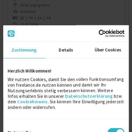
nicht angegeben
Weltweit
DE
|
TR
|
EN
|
FR
21.07.2026
Contract ready
Jetzt registrieren & Kontakt aufnehmen
Zustimmung
Details
Über Cookies
Herzlich Willkommen!
Dieses Profil ist nur für registrierte Benutzer
von Freelance.de sichtbar.
Wir nutzen Cookies, damit Sie den vollen Funktionsumfang
von freelance.de nutzen können und damit wir Ihr
Jetzt registrieren
Nutzungserlebnis stetig verbessern können. Weitere
Infos erhalten Sie in unserer
Datenschutzerklärung
bzw.
dem
Cookiehinweis
. Sie können Ihre Einwilligung jederzeit
ändern oder widerrufen.
Einwilligungsauswahl