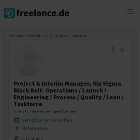
Toggl
menu
freelancer
»
Verwaltung
»
Qualitätsmanagement
Project & Interim Manager, Six Sigma
Black Belt: Operations / Launch /
Engineering / Process / Quality / Lean /
Taskforce
zuletzt online vor wenigen Stunden
Verfügbarkeit einsehen
Referenzen
0
auf Anfrage