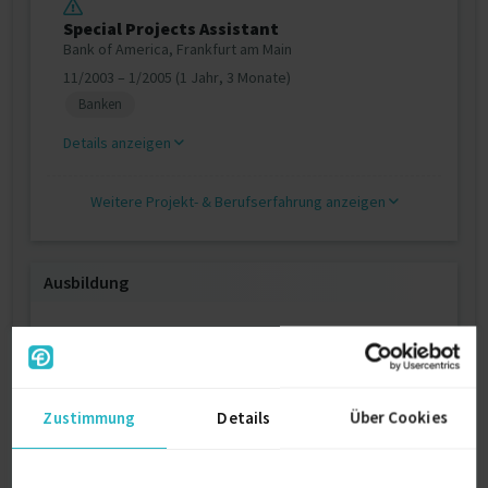
Special Projects Assistant
Bank of America, Frankfurt am Main
11/2003 – 1/2005 (1 Jahr, 3 Monate)
Banken
Details anzeigen
Weitere Projekt‐ & Berufserfahrung anzeigen
Ausbildung
Betriebswirtschaft
Diplom (FH)
2004
Zustimmung
Aschaffenburg
Details
Über Cookies