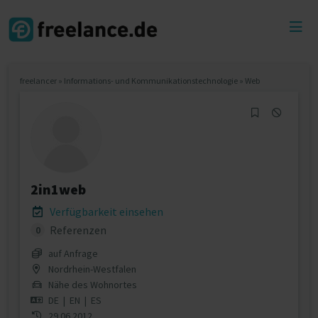
Toggl
menu
freelancer
»
Informations- und Kommunikationstechnologie
»
Web
2in1web
Verfügbarkeit einsehen
Referenzen
0
auf Anfrage
Nordrhein-Westfalen
Nähe des Wohnortes
DE
|
EN
|
ES
29.06.2012