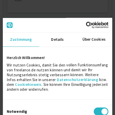
Köln
Persönliche Daten
Sprache
Zustimmung
Details
Über Cookies
Deutsch (Muttersprache)
Englisch (Gut)
Spanisch (Gut)
Herzlich Willkommen!
Reisebereitschaft
Wir nutzen Cookies, damit Sie den vollen Funktionsumfang
Nähe des Wohnortes
von freelance.de nutzen können und damit wir Ihr
Arbeitserlaubnis
Nutzungserlebnis stetig verbessern können. Weitere
Europäische Union
Infos erhalten Sie in unserer
Datenschutzerklärung
bzw.
dem
Cookiehinweis
. Sie können Ihre Einwilligung jederzeit
Home-Office
ändern oder widerrufen.
bevorzugt
Profilaufrufe
1047
Einwilligungsauswahl
Notwendig
Berufserfahrung