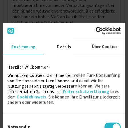
Inbetriebnahme von neuen Verpackungsanlagen bei
den Kunden weltweit verantwortlich. Dies erforderte
nicht nur ein hohes Maß an Flexibilität, sondern
setzt auch selbstständiges und
eigenverantwortliches Handeln voraus.
Seit 2012 bin ich nun selbstständiger
Servicetechniker für Wartung, Reparatur,
Zustimmung
Details
Über Cookies
Instandhaltung und Montagen von
Produktionsmaschinen und -anlagen aus den
Branchen Lebensmittel, Kosmetik und der
Herzlich Willkommen!
Pharmazie.
Wir nutzen Cookies, damit Sie den vollen Funktionsumfang
von freelance.de nutzen können und damit wir Ihr
Weitere Kenntnisse
Nutzungserlebnis stetig verbessern können. Weitere
Infos erhalten Sie in unserer
Datenschutzerklärung
bzw.
dem
Cookiehinweis
. Sie können Ihre Einwilligung jederzeit
- Montageeinsätze beim Kunden vor Ort;
ändern oder widerrufen.
Reparaturen, Service, Wartungen an Produktions-
und Kartoniermaschinen aus Konsumgüter-,
Lebensmittel-, Kosmetik- und Pharmazieindustrie
Einwilligungsauswahl
- Reparaturen, Überholungen von Maschinen oder
Notwendig