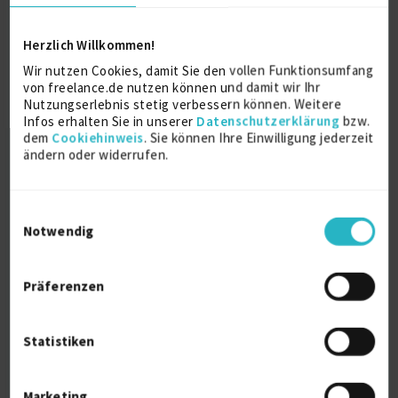
Informationselektroniker
Ausbildung
1981
Herzlich Willkommen!
Nuernberg
Wir nutzen Cookies, damit Sie den vollen Funktionsumfang
von freelance.de nutzen können und damit wir Ihr
Nutzungserlebnis stetig verbessern können. Weitere
Infos erhalten Sie in unserer
Datenschutzerklärung
bzw.
Über mich
dem
Cookiehinweis
. Sie können Ihre Einwilligung jederzeit
ändern oder widerrufen.
Bin voruebergehend in USA
Einwilligungsauswahl
Persönliche Daten
Notwendig
Sprache
Präferenzen
Deutsch (Muttersprache)
Englisch (Fließend)
Statistiken
Reisebereitschaft
Weltweit
Arbeitserlaubnis
Marketing