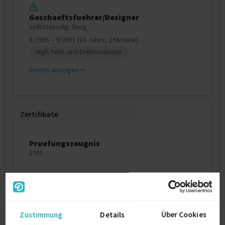
Geschaeftsfuehrer/Designer
selbstaendig, Berg
8/1985 – 9/2001 (16 Jahre, 2 Monate)
High-Tech- und Elektroindustrie
Details anzeigen
Zertifikate
Pruefungszeugnis
1981
Ausbildung
Zustimmung
Details
Über Cookies