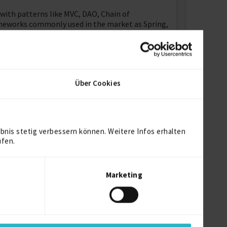
with patterns like MVC, DAO, Chain of
ameworks commonly used in the market as Spring,
erience with Object Relational (Spatial) DB such
 using Pentaho Tools for BI (BI Server, kettle,
e, design and development tools like Oracle
Über Cookies
nications.
bnis stetig verbessern können. Weitere Infos erhalten
ufen.
Marketing