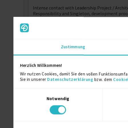
Intense contact with Leadership Project / Archi
Responsibility and Singleton, development proc
Struts, iBatis, Hibernate/JPA and others.
I should highlight my experience with relational
as Oracle Spatial and PostGIS.
It is important also to highlight my experience 
Mondrian, etc.) and Georeferenced Systems - GIS
Zustimmung
Spatial, Geotools, Geoserver, OpenLayers among
With regard to the projects can highlight proj
Herzlich Willkommen!
Weitere Kenntnisse
Wir nutzen Cookies, damit Sie den vollen Funktionsumfa
Sie in unserer
Datenschutzerklärung
bzw. dem
Cookie
Technical Skills with Advanced Knowledge
Einwilligungsauswahl
Programming Languages:
Notwendig
Java / JSP
JavaScript
IBM lotus / notes
HTML
Pascal