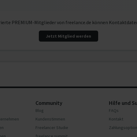
rierte PREMIUM-Mitglieder von freelance.de können Kontaktdate
Jetzt Mitglied werden
Community
Hilfe und S
Blog
FAQs
nternehmen
Kundenstimmen
Kontakt
en
Freelancer Studie
Zahlungsoptio
hmen
freelance summit