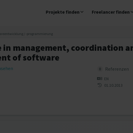
Projekte finden
Freelancer finden
areentwicklung / -programmierung
e in management, coordination a
nt of software
insehen
Referenzen
0
EN
01.10.2013