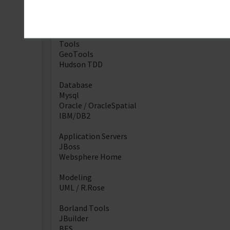
C
XML
Intermediate PHP
Tools
GeoTools
Hudson TDD
Database
Mysql
Oracle / OracleSpatial
IBM/DB2
Application Servers
JBoss
Websphere Home
Modeling
UML / R.Rose
Borland Tools
JBuilder
BES