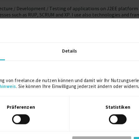
tecture / Development / Testing of applications on J2EE platform 
esses such as RUP, SCRUM and XP. I use also technologies and fr
 database such as Oracle, MySQL and DB2 in addition to a good exp
with SOA projects (web services) modeling, developing and projects
, working since the configuration of the environment, architectur
Details
 others.
ects with large IT companies, Brazilian Government and Telecommu
ng von freelance.de nutzen können und damit wir Ihr Nutzungserle
hinweis
. Sie können Ihre Einwilligung jederzeit ändern oder widerr
Präferenzen
Statistiken