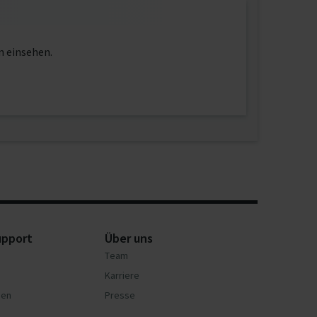
n einsehen.
upport
Über uns
Team
Karriere
nen
Presse