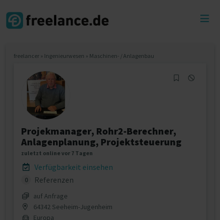
Toggl
menu
freelancer
»
Ingenieurwesen
»
Maschinen- / Anlagenbau
Projekmanager, Rohr2-Berechner,
Anlagenplanung, Projektsteuerung
zuletzt online vor 7 Tagen
Verfügbarkeit einsehen
Referenzen
0
auf Anfrage
64342 Seeheim-Jugenheim
Europa