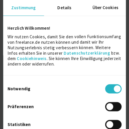
Ausbildung
Zustimmung
Details
Über Cookies
Technischer Zeichner, Techniker, Stat.civil
Engineer, Rohr2 Berechner
Herzlich Willkommen!
Ausbildung
Wir nutzen Cookies, damit Sie den vollen Funktionsumfang
1990
von freelance.de nutzen können und damit wir Ihr
Darmstadt
Nutzungserlebnis stetig verbessern können. Weitere
Infos erhalten Sie in unserer
Datenschutzerklärung
bzw.
dem
Cookiehinweis
. Sie können Ihre Einwilligung jederzeit
ändern oder widerrufen.
Weitere Kenntnisse
Einwilligungsauswahl
MS Office, AutoCad, Rohr2, Licad, Flexperte, MS-
Notwendig
Project weitere siehe Homepage
Präferenzen
Persönliche Daten
Sprache
Statistiken