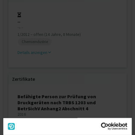
..
.., ..
1/2012 – offen (14 Jahre, 8 Monate)
Chemieindustrie
Details anzeigen
Zertifikate
Befähigte Person zur Prüfung von
Druckgeräten nach TRBS 1203 und
BetrSichV Anhang2 Abschnitt 4
2016