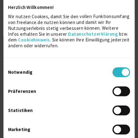
Ausbildung
Herzlich Willkommen!
Wir nutzen Cookies, damit Sie den vollen Funktionsumfang
Pharmazie
von freelance.de nutzen können und damit wir Ihr
Approbation, Promotion
Nutzungserlebnis stetig verbessern können. Weitere
1977
Infos erhalten Sie in unserer
Datenschutzerklärung
bzw.
München
dem
Cookiehinweis
. Sie können Ihre Einwilligung jederzeit
ändern oder widerrufen.
Über mich
Einwilligungsauswahl
Notwendig
flexibel, teamfähig, hands-on Tätigkeit (nicht nur
reine Beratungstätigkeit)
Präferenzen
Weitere Kenntnisse
Statistiken
Langjährige und vielfältige Erfahrungen in der
Pharmaindustrie (Herstellung, Entwicklung,
Analytik, Technologie, Pharmakokinetik,
Marketing
Bioäquivalenz, Projektmanagement