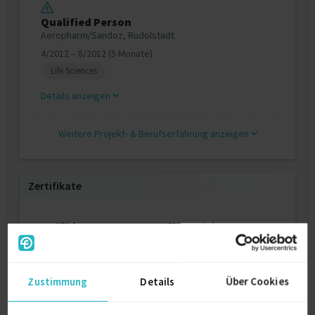
Qualified Person
Aeropharm/Sandoz, Rudolstadt
4/2012 – 8/2012 (5 Monate)
Life Sciences
Details anzeigen
Weitere Projekt‐ & Berufserfahrung anzeigen
Zertifikate
Befähigung zum Herstellungsleiter
Pharma
1987
Zustimmung
Details
Über Cookies