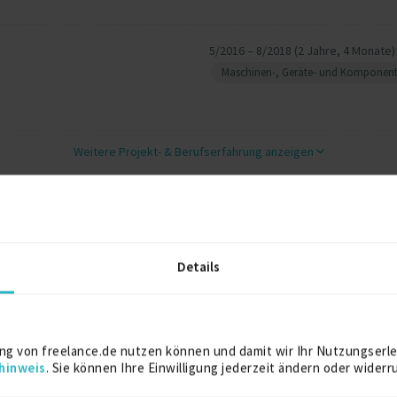
5/2016 – 8/2018 (2 Jahre, 4 Monate)
Maschinen-, Geräte- und Komponen
Weitere Projekt‐ & Berufserfahrung anzeigen
Details
2016
2013
ng von freelance.de nutzen können und damit wir Ihr Nutzungserle
hinweis
. Sie können Ihre Einwilligung jederzeit ändern oder widerr
2011