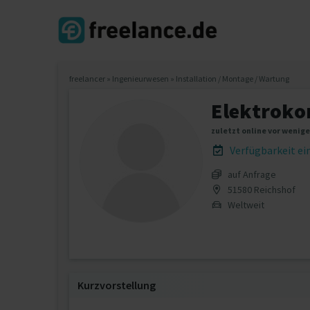
freelancer
»
Ingenieurwesen
»
Installation / Montage / Wartung
Elektroko
zuletzt online vor wenig
Verfügbarkeit e
auf Anfrage
51580 Reichshof
Weltweit
Kurzvorstellung