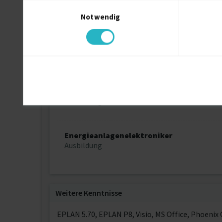
Einwilligungsauswahl
Notwendig
Zertifikat NFPA 70E
Ausbildung
Elektrokonstrukteur
Ausbildung
Energieanlagenelektroniker
Ausbildung
Weitere Kenntnisse
EPLAN 5.70, EPLAN P8, Visio, MS Office, Phoeni