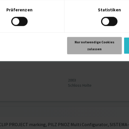
Präferenzen
Statistiken
2010
Nur notwendige Cookies
zulassen
2006
Gütersloh
2003
Schloss Holte
x CLIP PROJECT marking, PILZ PNOZ Multi Configurator, SISTEMA-