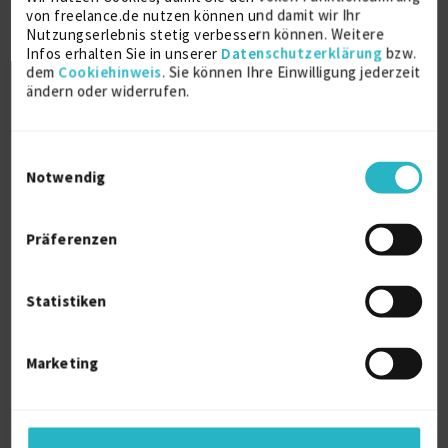
von freelance.de nutzen können und damit wir Ihr
Nutzungserlebnis stetig verbessern können. Weitere
Infos erhalten Sie in unserer
Datenschutzerklärung
bzw.
Systemischer Coach
dem
Cookiehinweis
. Sie können Ihre Einwilligung jederzeit
2012
ändern oder widerrufen.
Lean Expert
2007
Einwilligungsauswahl
Notwendig
ITIL
2005
Präferenzen
Business Engineer IHK
Statistiken
2001
Marketing
Ausbildung