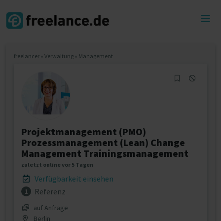
Toggl
menu
freelancer
»
Verwaltung
»
Management
Projektmanagement (PMO)
Prozessmanagement (Lean) Change
Management Trainingsmanagement
zuletzt online vor 5 Tagen
Verfügbarkeit einsehen
Referenz
1
auf Anfrage
Berlin