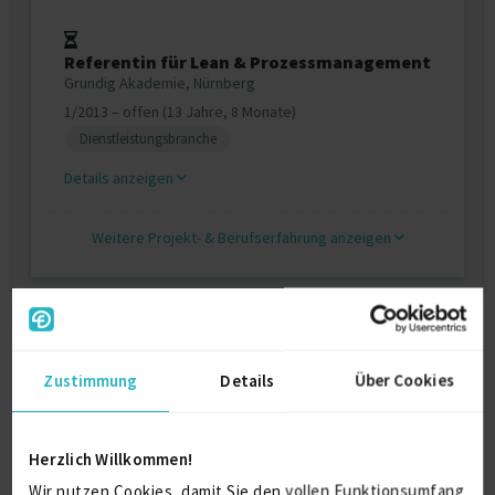
Referentin für Lean & Prozessmanagement
Grundig Akademie, Nürnberg
1/2013 – offen (13 Jahre, 8 Monate)
Dienstleistungsbranche
Details anzeigen
Weitere Projekt‐ & Berufserfahrung anzeigen
Zertifikate
Zustimmung
Details
Über Cookies
Scrum Master
2018
Herzlich Willkommen!
Zertifizierte Online Trainerin
Wir nutzen Cookies, damit Sie den vollen Funktionsumfang
2017