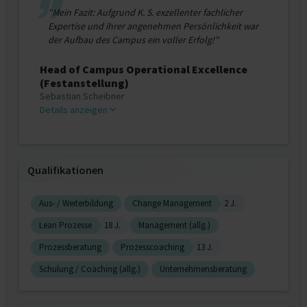
"Mein Fazit: Aufgrund K. S. exzellenter fachlicher
Expertise und ihrer angenehmen Persönlichkeit war
der Aufbau des Campus ein voller Erfolg!"
Head of Campus Operational Excellence
(Festanstellung)
Sebastian Scheibner
Details anzeigen
Qualifikationen
Aus- / Weiterbildung
Change Management
2 J.
Lean Prozesse
18 J.
Management (allg.)
Prozessberatung
Prozesscoaching
13 J.
Schulung / Coaching (allg.)
Unternehmensberatung