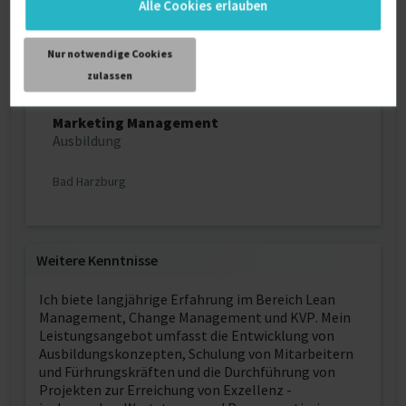
Alle Cookies erlauben
Lehramtstudium
1. und 2. Staatsexamen
Nur notwendige Cookies
Münster - Düssedorf
zulassen
Marketing Management
Ausbildung
Bad Harzburg
Weitere Kenntnisse
Ich biete langjährige Erfahrung im Bereich Lean
Management, Change Management und KVP. Mein
Leistungsangebot umfasst die Entwicklung von
Ausbildungskonzepten, Schulung von Mitarbeitern
und Fürhrungskräften und die Durchführung von
Projekten zur Erreichung von Exzellenz -