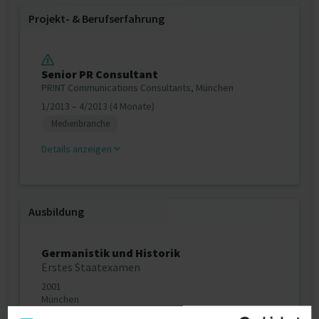
Projekt‐ & Berufserfahrung
Senior PR Consultant
PR!NT Communications Consultants, München
1/2013 – 4/2013 (4 Monate)
Medienbranche
Details anzeigen
Ausbildung
Germanistik und Historik
Erstes Staatexamen
2001
München