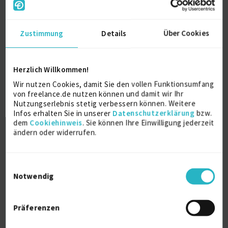
Über mich
Zustimmung
Details
Über Cookies
Seit über 10 Jahren bin ich in der
Kommunikationsbranche tätig. In dieser Zeit habe
Herzlich Willkommen!
ich vorwiegend festangestellt für eine PR Agentur
gearbeitet, war aber auch in einem Unternehmen im
Wir nutzen Cookies, damit Sie den vollen Funktionsumfang
Bereich Marketing tätig. Seit fünf Jahren bin ich
von freelance.de nutzen können und damit wir Ihr
freiberuflich tätig.
Nutzungserlebnis stetig verbessern können. Weitere
Meine Aufgabenschwerpunkte liegen in der
Infos erhalten Sie in unserer
Datenschutzerklärung
bzw.
dem
Cookiehinweis
. Sie können Ihre Einwilligung jederzeit
Kundenberatung, im Projektmanagement und in der
ändern oder widerrufen.
Texterstellung.
Weitere Kenntnisse
Einwilligungsauswahl
Notwendig
MS Office
Präferenzen
Persönliche Daten