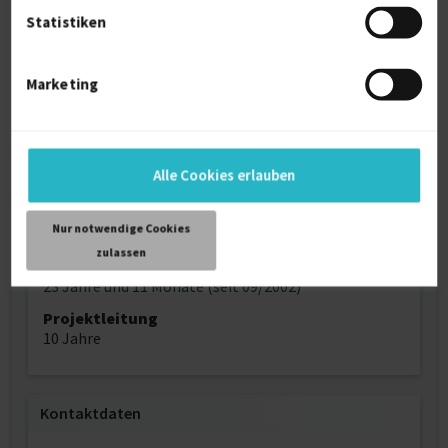
Statistiken
Sprache
Deutsch (Muttersprache)
Englisch (Gut)
Marketing
Reisebereitschaft
Nähe des Wohnortes
Profilaufrufe
Alle Cookies erlauben
1157
Alter
Nur notwendige Cookies
51
zulassen
Berufserfahrung
23 Jahre und 11 Monate (seit 09/2002)
Projektleitung
10 Jahre
Kontaktdaten