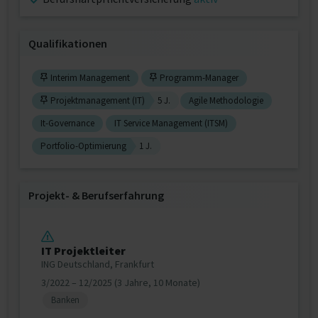
Qualifikationen
Interim Management
Programm-Manager
Projektmanagement (IT)
5 J.
Agile Methodologie
It-Governance
IT Service Management (ITSM)
Portfolio-Optimierung
1 J.
Projekt‐ & Berufserfahrung
IT Projektleiter
ING Deutschland, Frankfurt
3/2022 – 12/2025 (3 Jahre, 10 Monate)
Banken