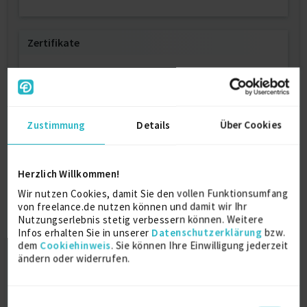
Zertifikate
Prince 2 Foundation
2015
Zustimmung
Details
Über Cookies
ITIL Foundation
2003
Herzlich Willkommen!
Wir nutzen Cookies, damit Sie den vollen Funktionsumfang
von freelance.de nutzen können und damit wir Ihr
Ausbildung
Nutzungserlebnis stetig verbessern können. Weitere
Infos erhalten Sie in unserer
Datenschutzerklärung
bzw.
dem
Cookiehinweis
. Sie können Ihre Einwilligung jederzeit
Elektrotechnik
ändern oder widerrufen.
Diplom Ingenieur
1989
Darmstadt
Einwilligungsauswahl