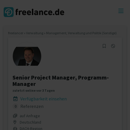
Toggl
menu
freelancer
»
Verwaltung
»
Management, Verwaltung und Politik (Sonstige)
Senior Project Manager, Programm-
Manager
zuletzt online vor 3 Tagen
Verfügbarkeit einsehen
Referenzen
0
auf Anfrage
Deutschland
DACH-Region