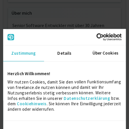
Über mich
Senior Software Entwickler mit über 30 Jahren
Erfahrung in Embedded Projekten
Seit 1993 war ich als Angestellter in einem auf
Embedded Hardware und Software spezialisierten
Zustimmung
Details
Über Cookies
Betrieb in Breisach tätig. Während meiner
zahlreichen Außendiensteinsätze habe ich namhafte
Unternehmen wie Siemens unterstützt und
zahlreiche Schulungen zu den Themen BSP und
Herzlich Willkommen!
Treiber-Entwicklung gehalten. Außerdem habe ich
Wir nutzen Cookies, damit Sie den vollen Funktionsumfang
Schulungsunternehmen in München unterstützt und
von freelance.de nutzen können und damit wir Ihr
mich auf BIOS-Entwicklungen, Hardware-
Nutzungserlebnis stetig verbessern können. Weitere
Inbetriebnahmen und Windows CE
Infos erhalten Sie in unserer
Datenschutzerklärung
bzw.
Echtzeitentwicklungen spezialisiert.
dem
Cookiehinweis
. Sie können Ihre Einwilligung jederzeit
ändern oder widerrufen.
Seit 2001 habe ich zusammen mit einem meiner
Brüder das Unternehmen [...] GbRmbH gegründet
und war neben vielen direkten Projekten auch als
Einwilligungsauswahl