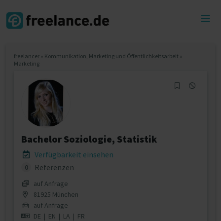
Toggl
menu
freelancer
»
Kommunikation, Marketing und Öffentlichkeitsarbeit
»
Marketing
Bachelor Soziologie, Statistik
Verfügbarkeit einsehen
Referenzen
0
auf Anfrage
81925 München
auf Anfrage
DE
|
EN
|
LA
|
FR