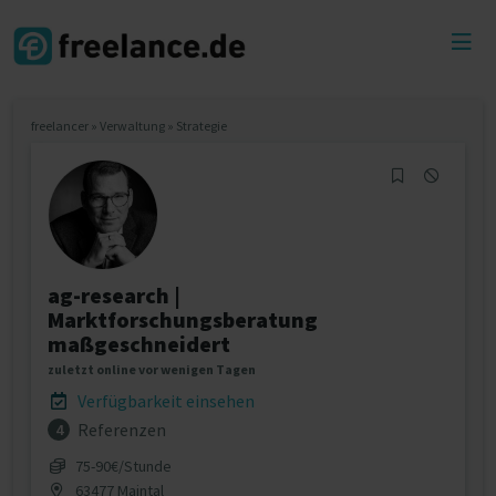
Toggl
menu
freelancer
»
Verwaltung
»
Strategie
ag-research |
Marktforschungsberatung
maßgeschneidert
zuletzt online vor wenigen Tagen
Verfügbarkeit einsehen
Referenzen
4
75‐90€/Stunde
63477 Maintal