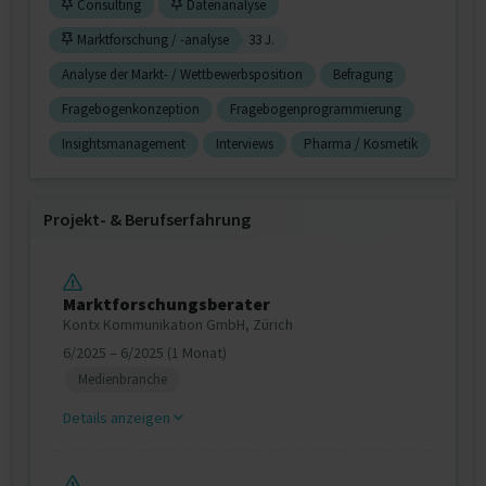
Consulting
Datenanalyse
Marktforschung / -analyse
33 J.
Analyse der Markt- / Wettbewerbsposition
Befragung
Fragebogenkonzeption
Fragebogenprogrammierung
Insightsmanagement
Interviews
Pharma / Kosmetik
Projekt‐ & Berufserfahrung
Marktforschungsberater
Kontx Kommunikation GmbH, Zürich
6/2025 – 6/2025 (1 Monat)
Medienbranche
Details anzeigen