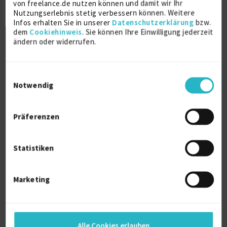
von freelance.de nutzen können und damit wir Ihr
Nutzungserlebnis stetig verbessern können. Weitere
Infos erhalten Sie in unserer
Datenschutzerklärung
bzw.
Prüfungszeugnis Industrie- und
dem
Cookiehinweis
. Sie können Ihre Einwilligung jederzeit
Handelskammer Friedberg (Hessen)
ändern oder widerrufen.
1992
Ausbildungszeugnis STADA Arzneimittel AG
Einwilligungsauswahl
1992
Notwendig
Präferenzen
Ausbildung
Statistiken
Industriekaufmann
Ausbildung
Marketing
1992
Bad Vilbel / Bad Nauheim
Alle Cookies erlauben