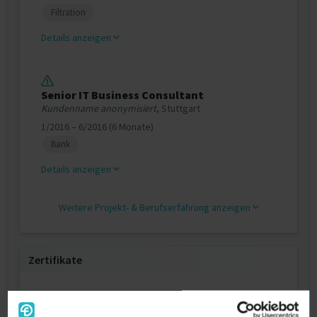
Filtration
Details anzeigen
Senior IT Business Consultant
Kundenname anonymisiert
, Stuttgart
1/2016 – 6/2016 (6 Monate)
Bank
Details anzeigen
Weitere Projekt‐ & Berufserfahrung anzeigen
Zertifikate
Salesforce Certified Associate
Salesforce