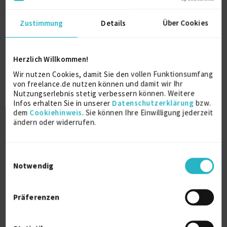
2023
Zustimmung
Details
Über Cookies
Salesforce Certified Platform App Builder
Salesforce
2023
Herzlich Willkommen!
Wir nutzen Cookies, damit Sie den vollen Funktionsumfang
von freelance.de nutzen können und damit wir Ihr
Salesforce Certified CPQ Specialist
Nutzungserlebnis stetig verbessern können. Weitere
2021
Infos erhalten Sie in unserer
Datenschutzerklärung
bzw.
dem
Cookiehinweis
. Sie können Ihre Einwilligung jederzeit
ändern oder widerrufen.
Salesforce Administrator
2020
Einwilligungsauswahl
Notwendig
Ausbildung
Präferenzen
Kommunikations- und Softwaretechnik
Dipl.-Ing.(FH)