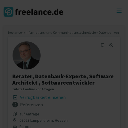
Toggl
menu
freelancer
»
Informations- und Kommunikationstechnologie
»
Datenbanken
Berater, Datenbank-Experte, Software
Architekt , Softwareentwickler
zuletzt online vor 4 Tagen
Verfügbarkeit einsehen
Referenzen
2
auf Anfrage
68623 Lampertheim, Hessen
Europa