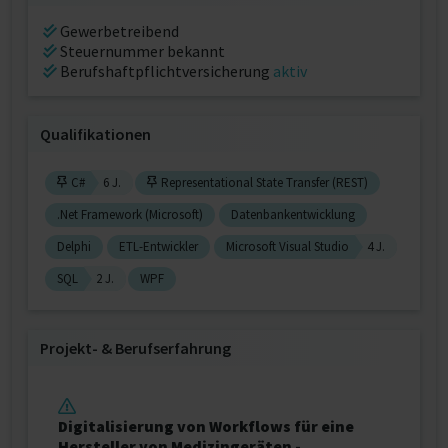
Gewerbetreibend
Steuernummer bekannt
Berufshaftpflichtversicherung
aktiv
Qualifikationen
C#
6 J.
Representational State Transfer (REST)
.Net Framework (Microsoft)
Datenbankentwicklung
Delphi
ETL-Entwickler
Microsoft Visual Studio
4 J.
SQL
2 J.
WPF
Projekt‐ & Berufserfahrung
Digitalisierung von Workflows für eine
Hersteller von Medizingeräten -