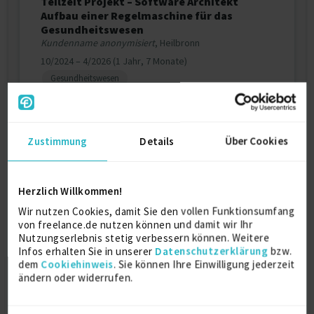
Teilzeit Projekt – Software Architekt
Aufbau einer Regelmaschine für das
Gesundheitswesen
Kundenname anonymisiert
, Heilbronn
10/2024 – 4/2026 (1 Jahr, 7 Monate)
Gesundheitswesen
Details anzeigen
Zustimmung
Details
Über Cookies
Weitere Projekt‐ & Berufserfahrung anzeigen
Herzlich Willkommen!
Zertifikate
Wir nutzen Cookies, damit Sie den vollen Funktionsumfang
von freelance.de nutzen können und damit wir Ihr
Ausbilder AEVO
Nutzungserlebnis stetig verbessern können. Weitere
IHK Darmstadt
Infos erhalten Sie in unserer
Datenschutzerklärung
bzw.
2024
dem
Cookiehinweis
. Sie können Ihre Einwilligung jederzeit
ändern oder widerrufen.
TÜV Datenschutzbeaftragter