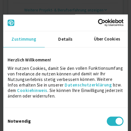
Weitere Projekt‐ & Berufserfahrung anzeigen
Zertifikate
Zustimmung
Details
Über Cookies
Master Business AI
Hochschule Fresenius
Herzlich Willkommen!
2025
Wir nutzen Cookies, damit Sie den vollen Funktionsumfang
von freelance.de nutzen können und damit wir Ihr
Change Management
Nutzungserlebnis stetig verbessern können. Weitere
Haufe Akademie
Infos erhalten Sie in unserer
Datenschutzerklärung
bzw.
2022
dem
Cookiehinweis
. Sie können Ihre Einwilligung jederzeit
ändern oder widerrufen.
Change Kommunikation
Deutsche Akademie für Public Relation
Einwilligungsauswahl
2022
Notwendig