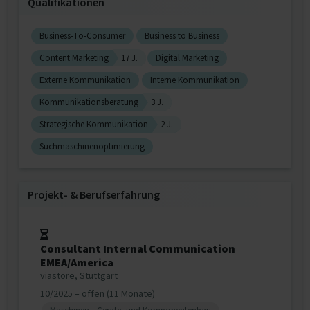
Qualifikationen
Business-To-Consumer
Business to Business
Content Marketing
17 J.
Digital Marketing
Externe Kommunikation
Interne Kommunikation
Kommunikationsberatung
3 J.
Strategische Kommunikation
2 J.
Suchmaschinenoptimierung
Projekt‐ & Berufserfahrung
Consultant Internal Communication
EMEA/America
viastore, Stuttgart
10/2025 – offen (11 Monate)