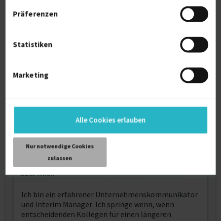
Kölner Journalistenschule für Politik und
Präferenzen
Wirtschaft
1994
Statistiken
Ausbildung
Marketing
Volkswirtschaft
Diplom-Volkswirt
Alle Cookies erlauben
1996
Köln
Nur notwendige Cookies
zulassen
Über mich
Ich bin ein erfahrener Unternehmenskommunikator
und Interim Manager. Ich springe wenn, wenn
entscheidenden Kollegen für einen längeren