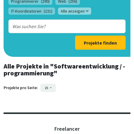
Programmierer
(290)
Web
(256)
IT-Koordinatoren
(231)
Alle anzeigen
Projekte finden
Alle Projekte
in
"Softwareentwicklung / -
programmierung"
Projekte pro Seite:
25
Freelancer