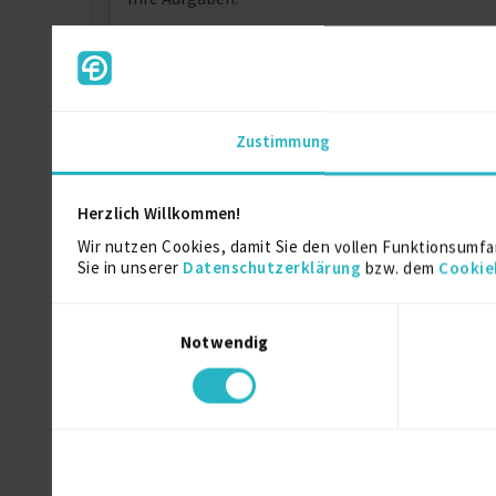
• Hauptansprechpartner für alle qualitätsrelev
• Leitung der Entwicklung und Implementierun
• Sicherstellung der Einhaltung deutscher Vors
Zustimmung
Herzlich Willkommen!
Wir nutzen Cookies, damit Sie den vollen Funktionsumfa
Kontaktdaten
Sie in unserer
Datenschutzerklärung
bzw. dem
Cookie
Als registriertes Mitglied von fre
Einwilligungsauswahl
Notwendig
Ähnliche Projekte
w/d)
Bauleiter (m/w/d)
22.08.2026