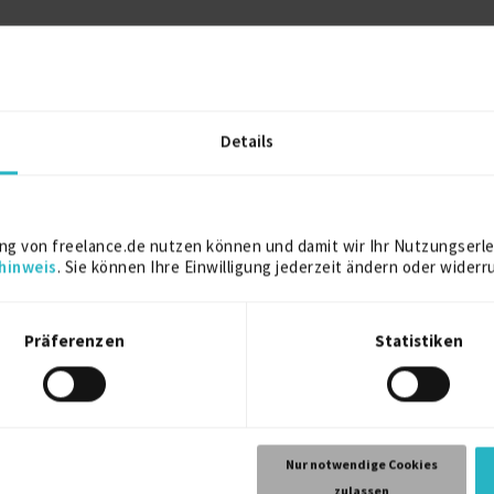
anten Themen in Deutschland
g des Qualitätsmanagementsystems
chriften (DIN, VDE), ISO-Standards und Kundenanforderungen
Details
Kostenlos registrieren
ng von freelance.de nutzen können und damit wir Ihr Nutzungserle
hinweis
. Sie können Ihre Einwilligung jederzeit ändern oder widerr
elance.de können Sie sich direkt auf dieses Projekt bewerben.
Kostenlos registrieren
Präferenzen
Statistiken
Site Manager PV Anla…
Nur notwendige Cookies
30.08.2026
zulassen