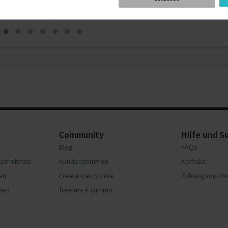
Wilhelmshaven
Community
Hilfe und S
Blog
FAQs
nternehmen
Kundenstimmen
Kontakt
en
Freelancer Studie
Zahlungsoptio
hmen
freelance summit