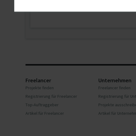
Berlin
Freelancer
Unternehmen
Projekte finden
Freelancer finden
Registrierung für Freelancer
Registrierung für U
Top-Auftraggeber
Projekte ausschreib
Artikel für Freelancer
Artikel für Unterne