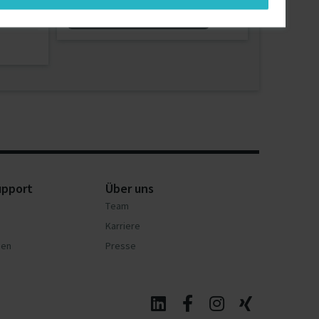
München
Jetzt Projekt erstellen
upport
Über uns
Team
Karriere
nen
Presse