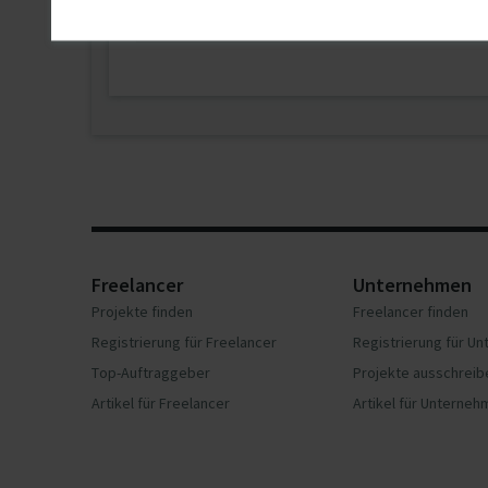
Freelancer
Unternehmen
Projekte finden
Freelancer finden
Registrierung für Freelancer
Registrierung für U
Top-Auftraggeber
Projekte ausschreib
Artikel für Freelancer
Artikel für Unterne