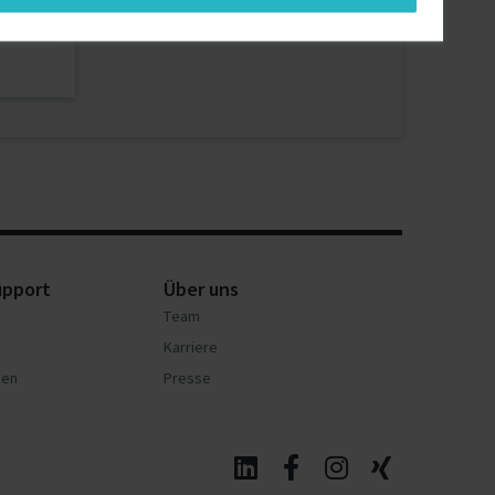
Berlin
upport
Über uns
Team
Karriere
nen
Presse