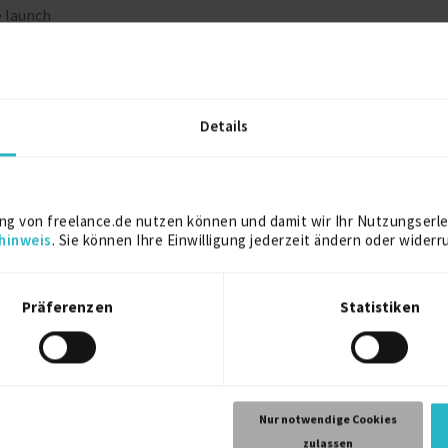
e launch
affiliates
, HEOR, Commercial, Medical)
lopments
Details
Kostenlos registrieren
ng von freelance.de nutzen können und damit wir Ihr Nutzungserle
hinweis
. Sie können Ihre Einwilligung jederzeit ändern oder widerr
elance.de können Sie sich direkt auf dieses Projekt bewerben.
Kostenlos registrieren
Präferenzen
Statistiken
Global Pricing Manag…
Nur notwendige Cookies
09.08.2026
zulassen