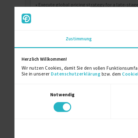
• Execute global pricing strategy for a late-stag
• Develop and roll out tiered pricing guidance to 
• Collaborate cross-functionally (Market Access
• Monitor market, policy and competitive deve
Zustimmung
Herzlich Willkommen!
Wir nutzen Cookies, damit Sie den vollen Funktionsumfa
Kontaktdaten
Sie in unserer
Datenschutzerklärung
bzw. dem
Cookie
Als registriertes Mitglied von fre
Einwilligungsauswahl
Notwendig
Ähnliche Projekte
/d)
Interim Pricing Mana…
01.08.2026