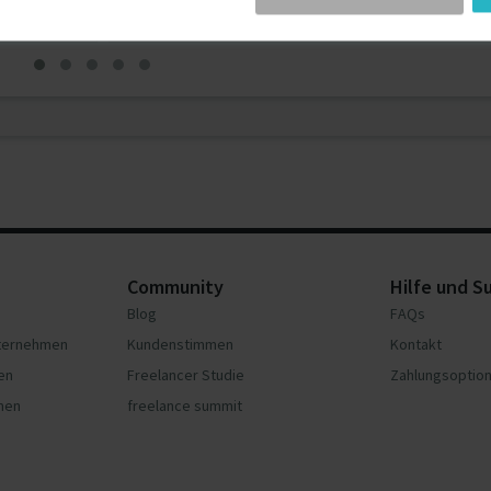
Community
Hilfe und S
Blog
FAQs
nternehmen
Kundenstimmen
Kontakt
en
Freelancer Studie
Zahlungsoptio
hmen
freelance summit