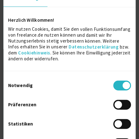
Datenschutzberatung, Coaching, HR
Herzlich Willkommen!
management
Wir nutzen Cookies, damit Sie den vollen Funktionsumfang
von freelance.de nutzen können und damit wir Ihr
Nutzungserlebnis stetig verbessern können. Weitere
Personalsuche / -auswahl
23 J.
Infos erhalten Sie in unserer
Datenschutzerklärung
bzw.
dem
Cookiehinweis
. Sie können Ihre Einwilligung jederzeit
Personalführung
18 J.
ändern oder widerrufen.
Projektmanagement (IT)
18 J.
Verfügbarkeit einsehen
Einwilligungsauswahl
Referenzen
0
Notwendig
auf Anfrage
D-94078 Freyung, Niederbayern
Präferenzen
Statistiken