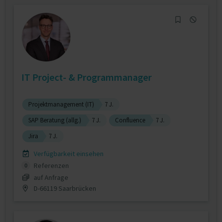
IT Project- & Programmanager
Projektmanagement (IT)
7 J.
SAP Beratung (allg.)
7 J.
Confluence
7 J.
Jira
7 J.
Verfügbarkeit einsehen
Referenzen
0
auf Anfrage
D-66119 Saarbrücken