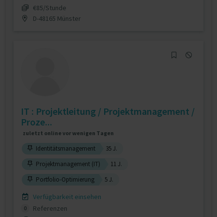
€85/Stunde
D-48165 Münster
IT : Projektleitung / Projektmanagement /
Proze...
zuletzt online vor wenigen Tagen
Identitätsmanagement
35 J.
Projektmanagement (IT)
11 J.
Portfolio-Optimierung
5 J.
Verfügbarkeit einsehen
Referenzen
0