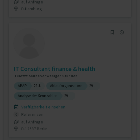
auf Anfrage
D-Hamburg
IT Consultant finance & health
zuletzt online vor wenigen Stunden
ABAP
29 J.
Ablauforganisation
29 J.
Analyse der Kennzahlen
29 J.
Verfügbarkeit einsehen
Referenzen
0
auf Anfrage
D-12587 Berlin