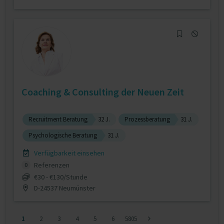
Coaching & Consulting der Neuen Zeit
Recruitment Beratung
32 J.
Prozessberatung
31 J.
Psychologische Beratung
31 J.
Verfügbarkeit einsehen
Referenzen
0
€30 - €130/Stunde
D-24537 Neumünster
1
2
3
4
5
6
5805