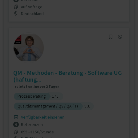
auf Anfrage
Deutschland
QM - Methoden - Beratung - Software UG
(haftung...
zuletzt online vor 2 Tagen
Prozessberatung
17 J.
Qualitätsmanagement / QS / QA (IT)
9 J.
Verfügbarkeit einsehen
Referenzen
6
€95 - €150/Stunde