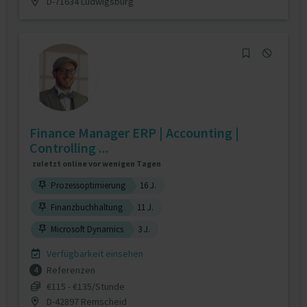
D-71634 Ludwigsburg
Finance Manager ERP | Accounting |
Controlling ...
zuletzt online vor wenigen Tagen
Prozessoptimierung
16 J.
Finanzbuchhaltung
11 J.
Microsoft Dynamics
3 J.
Verfügbarkeit einsehen
Referenzen
4
€115 - €135/Stunde
D-42897 Remscheid