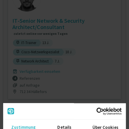
IT-Senior Network & Security
Architect/Consultant
zuletzt online vor wenigen Tagen
IT-Trainer
13 J.
Cisco-Netzwerkspezialist
10 J.
Network Architect
7 J.
Verfügbarkeit einsehen
Referenzen
4
auf Anfrage
712 34 Hällefors
Zustimmung
Details
Über Cookies