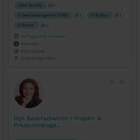
Cyber Security
19 J.
IT Service Management (ITSM)
19 J.
IT-Auditor
19 J.
IT-Berater
19 J.
Verfügbarkeit einsehen
Referenz
1
€115/Stunde
D-61118 Bad Vilbel
Dipl. Bankfachwirtin + Projekt- &
Prozessmanage...