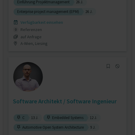
Einführung Projektmanagement
26 J.
Enterprise project management (EPM)
26 J.
Verfügbarkeit einsehen
Referenzen
0
auf Anfrage
A-Wien, Liesing
Software Architekt / Software Ingenieur
C
13 J.
Embedded Systems
12 J.
Automotive Open System Architecture
9 J.