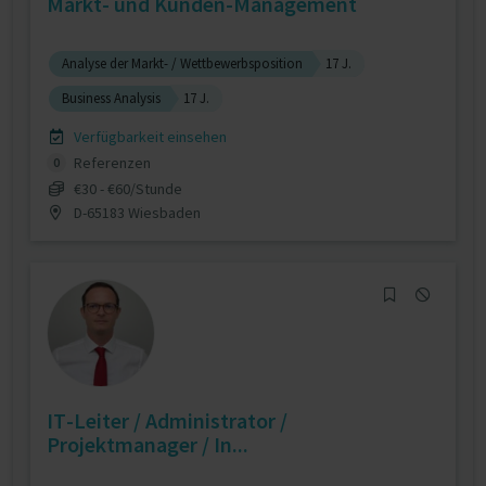
Markt- und Kunden-Management
Analyse der Markt- / Wettbewerbsposition
17 J.
Business Analysis
17 J.
Verfügbarkeit einsehen
Referenzen
0
€30 - €60/Stunde
D-65183 Wiesbaden
IT-Leiter / Administrator /
Projektmanager / In...