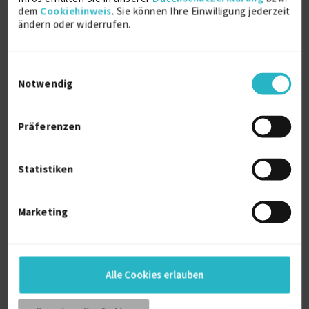
dem
Cookiehinweis
. Sie können Ihre Einwilligung jederzeit
ändern oder widerrufen.
Einwilligungsauswahl
Notwendig
Produktionstechnik, Fabrikplaner,
Schweißfachin...
Präferenzen
Schweißtechnik / Schweißen (allg.)
19 J.
Qualitätsmanagement (allg.)
17 J.
Statistiken
Verfügbarkeit einsehen
Referenzen
0
Marketing
€90/Stunde
Sachsen Deutschland
Alle Cookies erlauben