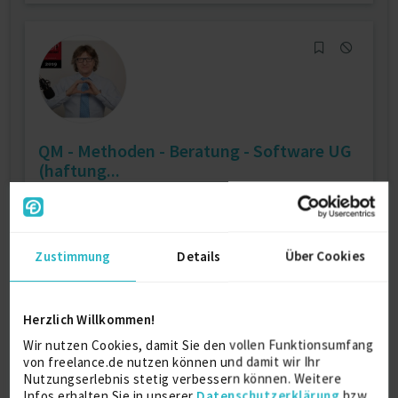
QM - Methoden - Beratung - Software UG
(haftung...
zuletzt online vor 4 Tagen
Prozessberatung
17 J.
Qualitätsmanagement / QS / QA (IT)
9 J.
Zustimmung
Details
Über Cookies
Verfügbarkeit einsehen
Referenzen
6
Herzlich Willkommen!
€95 - €150/Stunde
D-71634 Ludwigsburg
Wir nutzen Cookies, damit Sie den vollen Funktionsumfang
von freelance.de nutzen können und damit wir Ihr
Nutzungserlebnis stetig verbessern können. Weitere
Infos erhalten Sie in unserer
Datenschutzerklärung
bzw.