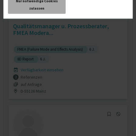
Nur notwendige Cookies
zulassen
Qualitätsmanager u. Prozessberater,
FMEA Modera...
FMEA (Failure Mode and Effects Analysis)
6 J.
8D Report
6 J.
Verfügbarkeit einsehen
Referenzen
2
auf Anfrage
D-55126 Mainz