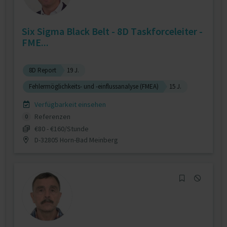
Six Sigma Black Belt - 8D Taskforceleiter -
FME...
8D Report
19 J.
Fehlermöglichkeits- und -einflussanalyse (FMEA)
15 J.
Verfügbarkeit einsehen
Referenzen
0
€80 - €160/Stunde
D-32805 Horn-Bad Meinberg