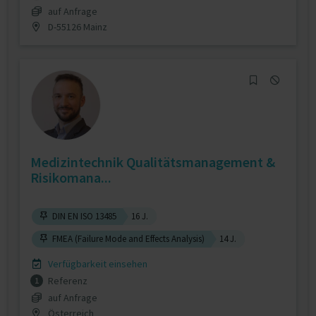
auf Anfrage
D-55126 Mainz
Medizintechnik Qualitätsmanagement &
Risikomana...
DIN EN ISO 13485
16 J.
FMEA (Failure Mode and Effects Analysis)
14 J.
Verfügbarkeit einsehen
Referenz
1
auf Anfrage
Österreich