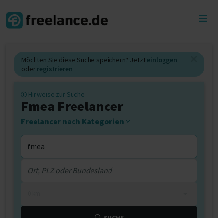
Toggl
menu
Möchten Sie diese Suche speichern? Jetzt
einloggen
oder
registrieren
Hinweise zur Suche
Fmea Freelancer
Freelancer nach Kategorien
0 km
SUCHE