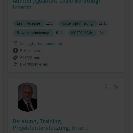
Auditor /Qualität/ Lean/ Beratung/
Interim
Lean Prozesse
12 J.
Kostenoptimierung
11 J.
Prozessoptimierung
10 J.
ISO/TS 16949
10 J.
Verfügbarkeit einsehen
Referenzen
9
€110/Stunde
D-47803 Krefeld
Beratung, Training,
Projektunterstützung, Inter...