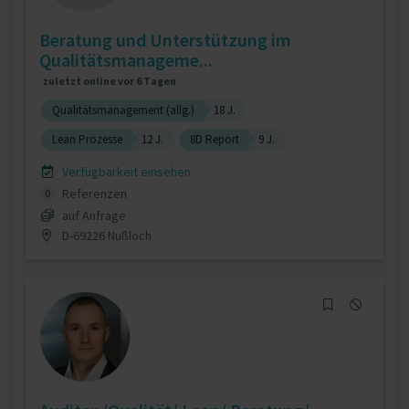
Beratung und Unterstützung im
Qualitätsmanageme...
zuletzt online vor 6 Tagen
Qualitätsmanagement (allg.)
18 J.
Lean Prozesse
12 J.
8D Report
9 J.
Verfügbarkeit einsehen
Referenzen
0
auf Anfrage
D-69226 Nußloch