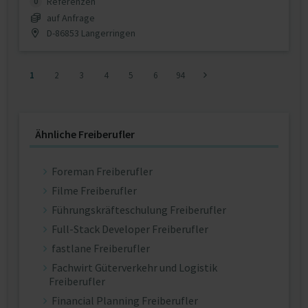
Referenzen
0
auf Anfrage
D-86853 Langerringen
1
2
3
4
5
6
94
Ähnliche Freiberufler
Foreman Freiberufler
Filme Freiberufler
Führungskräfteschulung Freiberufler
Full-Stack Developer Freiberufler
fastlane Freiberufler
Fachwirt Güterverkehr und Logistik
Freiberufler
Financial Planning Freiberufler