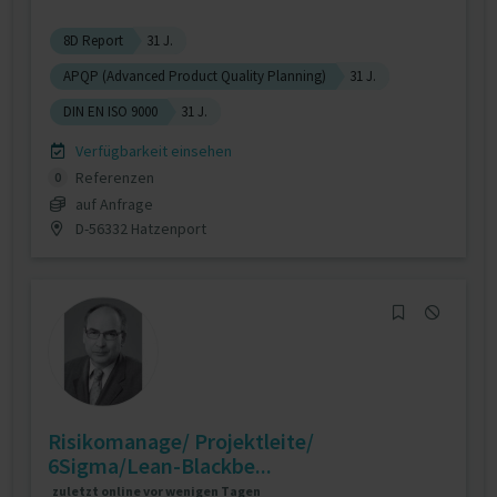
8D Report
31 J.
APQP (Advanced Product Quality Planning)
31 J.
DIN EN ISO 9000
31 J.
Verfügbarkeit einsehen
Referenzen
0
auf Anfrage
D-56332 Hatzenport
Risikomanage/ Projektleite/
6Sigma/Lean-Blackbe...
zuletzt online vor wenigen Tagen