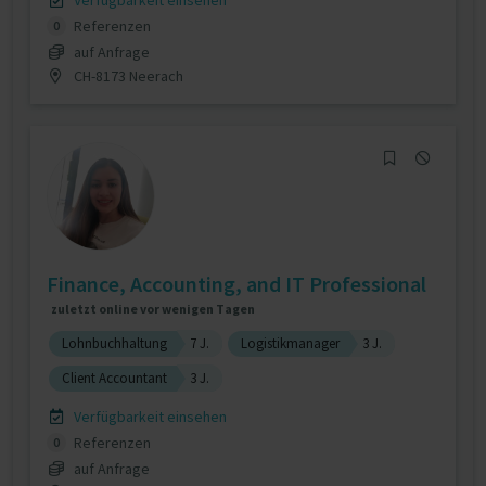
Verfügbarkeit einsehen
Referenzen
0
auf Anfrage
CH-8173 Neerach
Finance, Accounting, and IT Professional
zuletzt online vor wenigen Tagen
Lohnbuchhaltung
7 J.
Logistikmanager
3 J.
Client Accountant
3 J.
Verfügbarkeit einsehen
Referenzen
0
auf Anfrage