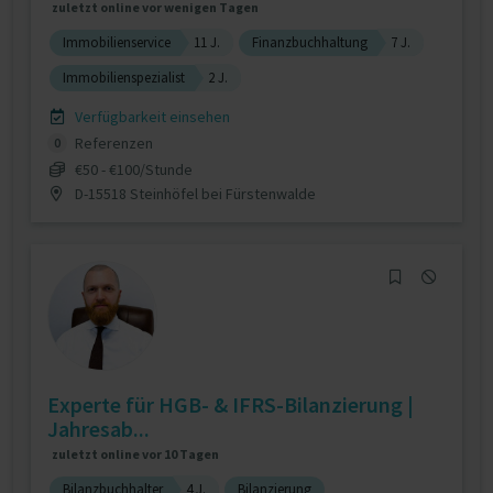
zuletzt online vor wenigen Tagen
Immobilienservice
11 J.
Finanzbuchhaltung
7 J.
Immobilienspezialist
2 J.
Verfügbarkeit einsehen
Referenzen
0
€50 - €100/Stunde
D-15518 Steinhöfel bei Fürstenwalde
Experte für HGB- & IFRS-Bilanzierung |
Jahresab...
zuletzt online vor 10 Tagen
Bilanzbuchhalter
4 J.
Bilanzierung