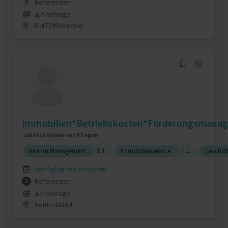
Referenzen
0
auf Anfrage
D-47799 Krefeld
Immobilien*Betriebskosten*Forderungsmanag
zuletzt online vor 9 Tagen
Interim Management
1 J.
Immobilienservice
1 J.
Geschäf
Verfügbarkeit einsehen
Referenzen
3
auf Anfrage
Deutschland