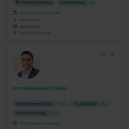
Finanzbuchhaltung
Steuerberatung
1 J.
Verfügbarkeit einsehen
Referenzen
0
€60/Stunde
D-61118 Bad Vilbel
Immobilienbuchhalter
Rechnungswesen (allg.)
12 J.
Finanzanalyse
5 J.
Management (allg.)
5 J.
Verfügbarkeit einsehen