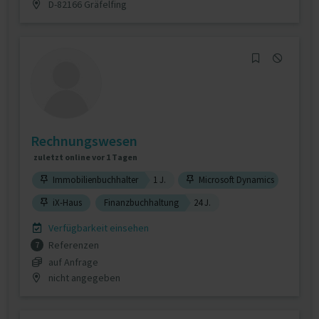
D-82166 Gräfelfing
Rechnungswesen
zuletzt online vor 1 Tagen
Immobilienbuchhalter
1 J.
Microsoft Dynamics
iX-Haus
Finanzbuchhaltung
24 J.
Verfügbarkeit einsehen
Referenzen
7
auf Anfrage
nicht angegeben