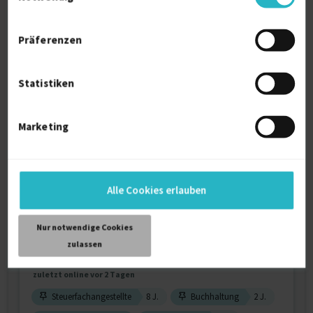
zuletzt online vor wenigen Tagen
Finanzbuchhaltung
2 J.
Bilanzen
Präferenzen
Kreditorenbuchhaltung
Verfügbarkeit einsehen
Statistiken
Referenzen
0
€70/Stunde
D-54329 Konz
Marketing
Alle Cookies erlauben
Nur notwendige Cookies
zulassen
Steuerfachangestellte, Buchhalterin
zuletzt online vor 2 Tagen
Steuerfachangestellte
8 J.
Buchhaltung
2 J.