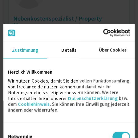
Nebenkostenspezialist / Property
Manager
zuletzt online vor wenigen Stunden
Grundbesitz
4 J.
Betriebliches Rechnungswesen
Zustimmung
Details
Über Cookies
Verfügbarkeit einsehen
Referenzen
0
€40 - €80/Stunde
Herzlich Willkommen!
CH-5702 Niederlenz
Wir nutzen Cookies, damit Sie den vollen Funktionsumfang
von freelance.de nutzen können und damit wir Ihr
Nutzungserlebnis stetig verbessern können. Weitere
Infos erhalten Sie in unserer
Datenschutzerklärung
bzw.
dem
Cookiehinweis
. Sie können Ihre Einwilligung jederzeit
ändern oder widerrufen.
Einwilligungsauswahl
Buchhalterin
Notwendig