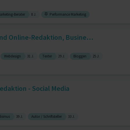
arketing-Berater
8 J.
Performance Marketing
nd Online-Redaktion, Busine...
Webdesign
31 J.
Texter
29 J.
Bloggen
25 J.
edaktion - Social Media
lismus
39 J.
Autor / Schriftsteller
33 J.