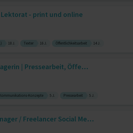
Lektorat - print und online
.)
18 J.
Texter
16 J.
Öffentlichkeitsarbeit
14 J.
gerin | Pressearbeit, Öffe...
Kommunikations-Konzepte
5 J.
Pressearbeit
5 J.
ager / Freelancer Social Me...