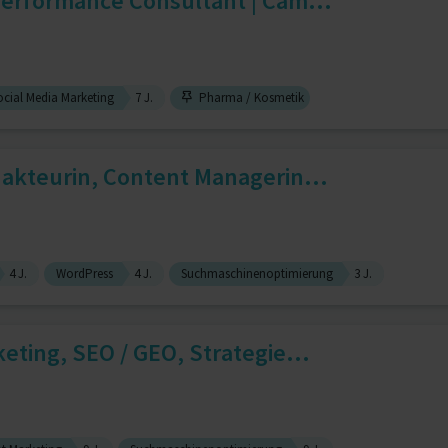
Performance Consultant | Cam...
cial Media Marketing
7 J.
Pharma / Kosmetik
dakteurin, Content Managerin...
4 J.
WordPress
4 J.
Suchmaschinenoptimierung
3 J.
eting, SEO / GEO, Strategie...