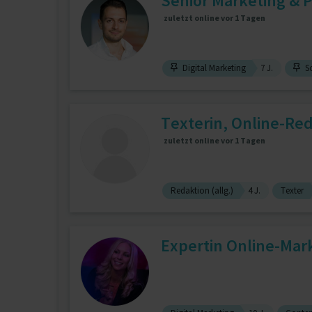
Senior Marketing & 
zuletzt online vor 1 Tagen
Digital Marketing
7 J.
So
Texterin, Online-Re
zuletzt online vor 1 Tagen
Redaktion (allg.)
4 J.
Texter
Expertin Online-Mark