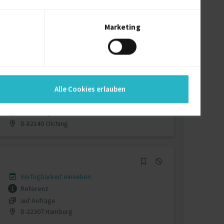
Verfügbarkeit einsehen
Referenzen
0
auf Anfrage
Marketing
D-22880 Wedel
Verfügbarkeit einsehen
Alle Cookies erlauben
Referenz
1
auf Anfrage
D-82140 Olching
Verfügbarkeit einsehen
Referenz
1
auf Anfrage
D-22307 Hamburg