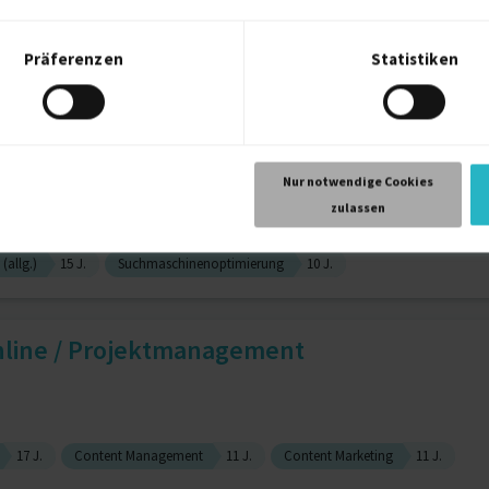
Präferenzen
Statistiken
20 J.
Suchmaschinenoptimierung
17 J.
teur, Journalist
Nur notwendige Cookies
zulassen
(allg.)
15 J.
Suchmaschinenoptimierung
10 J.
online / Projektmanagement
17 J.
Content Management
11 J.
Content Marketing
11 J.