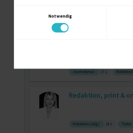
Einwilligungsauswahl
Notwendig
Texter
21 J.
Redaktion (allg.)
Texter, Online-Redak
Journalismus
17 J.
Redaktion 
Redaktion, print & 
Redaktion (allg.)
18 J.
Texter