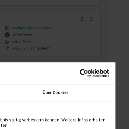
Verfügbarkeit einsehen
Referenzen
6
auf Anfrage
D-86637 Zusamaltheim
Verfügbarkeit einsehen
Referenzen
0
Über Cookies
auf Anfrage
D-25336 Elmshorn
bnis stetig verbessern können. Weitere Infos erhalten
ufen.