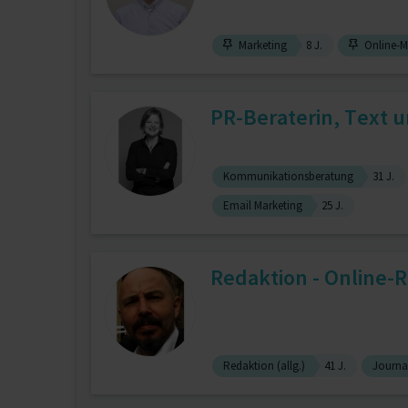
Marketing
8 J.
Online-M
PR-Beraterin, Text u
Kommunikationsberatung
31 J.
Email Marketing
25 J.
Redaktion - Online-R
Redaktion (allg.)
41 J.
Journa