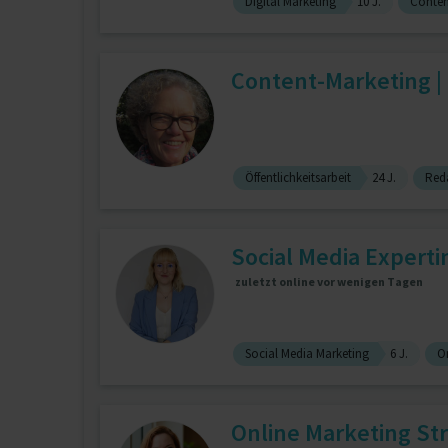
Digital Marketing
10 J.
Conten
Content-Marketing |
Öffentlichkeitsarbeit
24 J.
Reda
Social Media Experti
zuletzt online vor wenigen Tagen
Social Media Marketing
6 J.
O
Online Marketing Str