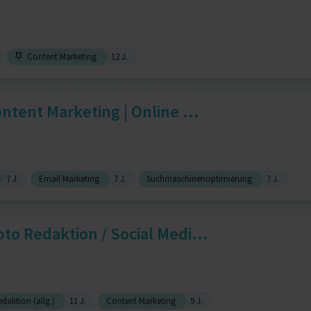
Content Marketing
12 J.
ontent Marketing | Online ...
7 J.
Email Marketing
7 J.
Suchmaschinenoptimierung
7 J.
oto Redaktion / Social Medi...
daktion (allg.)
11 J.
Content Marketing
9 J.