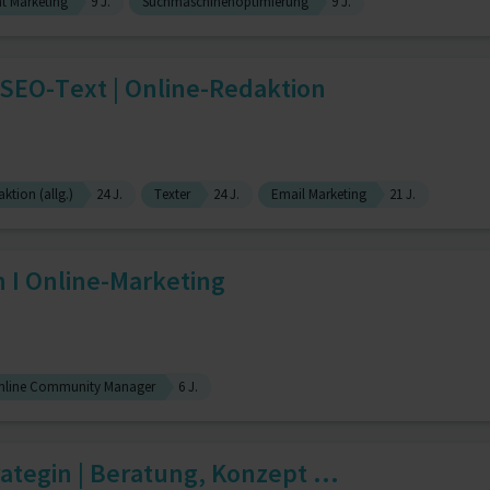
t Marketing
9 J.
Suchmaschinenoptimierung
9 J.
 SEO-Text | Online-Redaktion
ktion (allg.)
24 J.
Texter
24 J.
Email Marketing
21 J.
n I Online-Marketing
nline Community Manager
6 J.
ategin | Beratung, Konzept ...