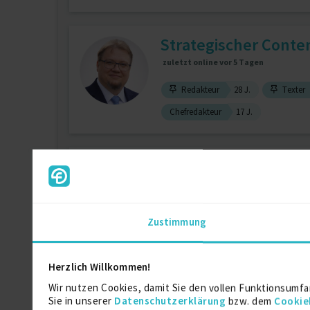
Strategischer Conten
zuletzt online vor 5 Tagen
Redakteur
28 J.
Texter
Chefredakteur
17 J.
Online Marketing & S
zuletzt online vor wenigen Tagen
Zustimmung
Social Media Marketing
5 J.
Herzlich Willkommen!
Online-Redaktion, 
Wir nutzen Cookies, damit Sie den vollen Funktionsumfa
Sie in unserer
Datenschutzerklärung
bzw. dem
Cookie
zuletzt online vor wenigen Tagen