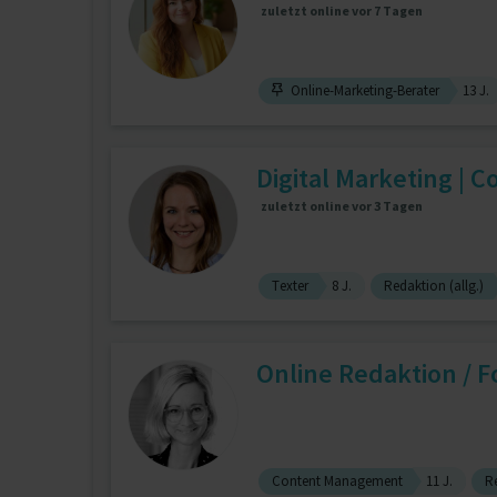
zuletzt online vor 7 Tagen
Online-Marketing-Berater
13 J.
Digital Marketing | C
zuletzt online vor 3 Tagen
Texter
8 J.
Redaktion (allg.)
Online Redaktion / F
Content Management
11 J.
Re