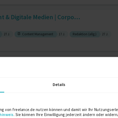
t & Digitale Medien | Corpo...
27 J.
Content Management
17 J.
Redaktion (allg.)
27 J.
ocial Media Managerin | com...
Details
Spezialist für Online-Marketing
5 J.
Content- und Projekt-Management
ng von freelance.de nutzen können und damit wir Ihr Nutzungserle
hinweis
. Sie können Ihre Einwilligung jederzeit ändern oder widerr