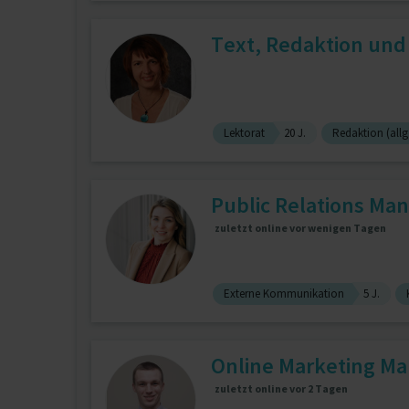
Text, Redaktion und 
Lektorat
20 J.
Redaktion (allg
Public Relations Mana
zuletzt online vor wenigen Tagen
Externe Kommunikation
5 J.
Online Marketing Man
zuletzt online vor 2 Tagen