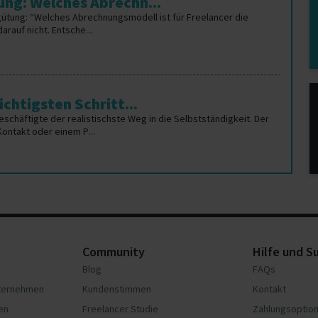
ng: Welches Abrechn...
gütung: “Welches Abrechnungsmodell ist für Freelancer die
rauf nicht. Entsche...
chtigsten Schritt...
Beschäftigte der realistischste Weg in die Selbstständigkeit. Der
Kontakt oder einem P...
Community
Hilfe und S
Blog
FAQs
nternehmen
Kundenstimmen
Kontakt
en
Freelancer Studie
Zahlungsoptio