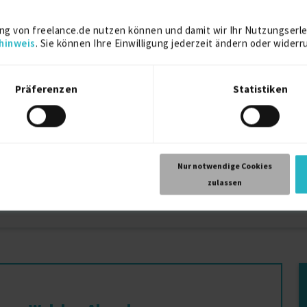
ng von freelance.de nutzen können und damit wir Ihr Nutzungserle
hinweis
. Sie können Ihre Einwilligung jederzeit ändern oder widerr
ffenburg
Präferenzen
Statistiken
Projekte in Karlstein am Main
Pr
Projekte in Dietzenbach
Pr
Projekte in Frankfurt am Main
Pr
Projekte in Bad Homburg
Pr
Nur notwendige Cookies
Projekte in Bensheim
Pr
zulassen