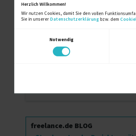
Herzlich Willkommen!
Wir nutzen Cookies, damit Sie den vollen Funktionsumfa
Sie in unserer
Datenschutzerklärung
bzw. dem
Cookie
Ähnliche Projekte in der Nähe von Ascha
Einwilligungsauswahl
Notwendig
Projekte in Aschaffenburg
Projekte in Heusenstamm
Projekte in Wertheim am Main
Projekte in Eschborn
Projekte in Sinntal
freelance.de BLOG