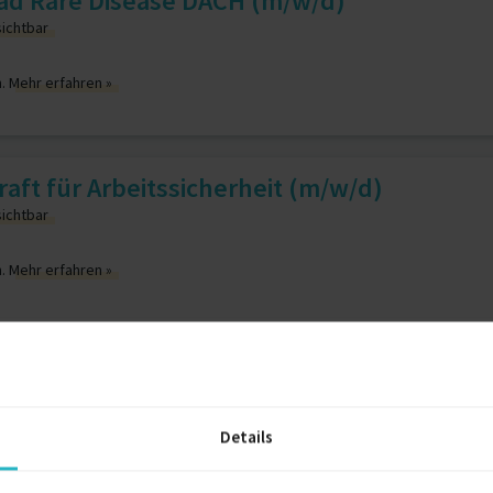
ead Rare Disease DACH (m/w/d)
sichtbar
n.
Mehr erfahren »
aft für Arbeitssicherheit (m/w/d)
sichtbar
n.
Mehr erfahren »
ür KI-gestützte Entwicklungsumgebung ge
sichtbar
Details
n.
Mehr erfahren »