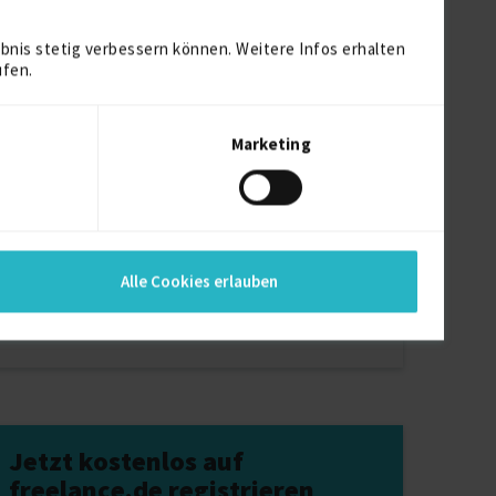
03.08.2026 15:51
bnis stetig verbessern können. Weitere Infos erhalten
ufen.
Marketing
ojekte in Hanau
ojekte in Offenbach
ojekte in Darmstadt
ojekte in Oberursel (Taunus)
Alle Cookies erlauben
ojekte in Kronberg im Taunus
Jetzt kostenlos auf
freelance.de registrieren