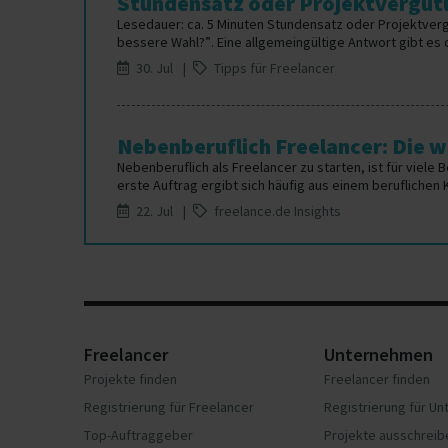
Stundensatz oder Projektvergütu
Lesedauer: ca. 5 Minuten Stundensatz oder Projektver
bessere Wahl?”. Eine allgemeingültige Antwort gibt es da
30. Jul |
Tipps für Freelancer
Nebenberuflich Freelancer: Die wi
Nebenberuflich als Freelancer zu starten, ist für viele 
erste Auftrag ergibt sich häufig aus einem beruflichen 
22. Jul |
freelance.de Insights
Freelancer
Unternehmen
Projekte finden
Freelancer finden
Registrierung für Freelancer
Registrierung für U
Top-Auftraggeber
Projekte ausschreib