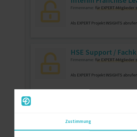
Interim Franchise L
Firmenname:
für EXPERT-Mitglieder 
Als EXPERT Projekt INSIGHTS abrufe
HSE Support / Fachkr
Firmenname:
für EXPERT-Mitglieder 
Als EXPERT Projekt INSIGHTS abrufe
Softwarearchitekt f
Firmenname:
für EXPERT-Mitglieder 
Zustimmung
Als EXPERT Projekt INSIGHTS abrufe