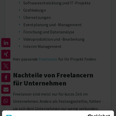
Softwareentwicklung und IT-Projekte
Grafikdesign
Übersetzungen
Eventplanung und -Management
Forschung und Datenanalyse
Videoproduktion und -Bearbeitung
Interim Management
Hier passende
Freelancer
für Ihr Projekt finden.
Nachteile von Freelancern
für Unternehmen
Freelancer sind meist nur für kurze Zeit im
Unternehmen. Anders als Festangestellte, fühlen
sie sich dem Unternehmen nur wenig verbunden.
Eine hohe Fluktuation von Freelancern kann dazu