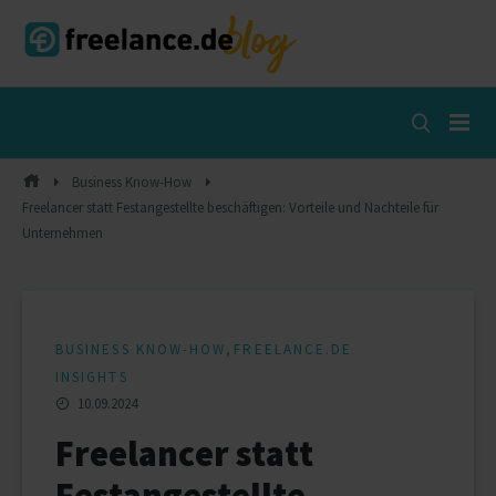
Skip
to
content
Open
Search
Popup
Business Know-How
Freelancer statt Festangestellte beschäftigen: Vorteile und Nachteile für
Unternehmen
,
BUSINESS KNOW-HOW
FREELANCE.DE
INSIGHTS
10.09.2024
Freelancer statt
Festangestellte