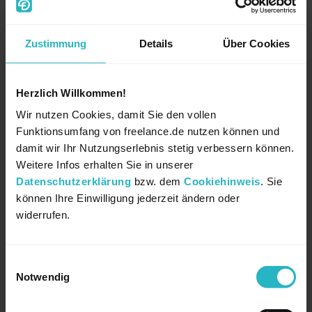
führen, dass
Teams destabilisiert
werden und
nicht gut zusammenarbeiten.
Zustimmung
Details
Über Cookies
Zudem müssen die festen Mitarbeitenden immer
Herzlich Willkommen!
wieder Zeit investieren, um die neuen „Kollegen“
einzuarbeiten. Werden stetig wechselnde
Wir nutzen Cookies, damit Sie den vollen
Funktionsumfang von freelance.de nutzen können und
Freelancer zu einer festen Institution, um
damit wir Ihr Nutzungserlebnis stetig verbessern können.
Personalkosten zu sparen, gehen Unternehmen
Weitere Infos erhalten Sie in unserer
das Risiko ein,
kein eigenes Know-how
Datenschutzerklärung
bzw. dem
Cookiehinweis
. Sie
aufzubauen
und Wissen zu verlieren.
können Ihre Einwilligung jederzeit ändern oder
widerrufen.
Einwilligungsauswahl
Notwendig