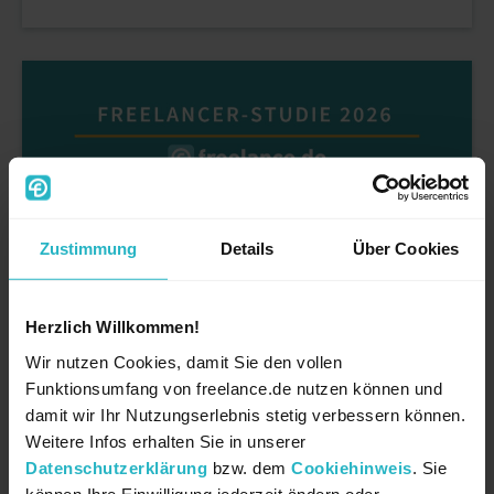
Zustimmung
Details
Über Cookies
Herzlich Willkommen!
,
FREELANCE.DE INSIGHTS
PRESSE & STUDIEN
Wir nutzen Cookies, damit Sie den vollen
Funktionsumfang von freelance.de nutzen können und
11.06.2026
damit wir Ihr Nutzungserlebnis stetig verbessern können.
Freelancer Herausforderungen 2026:
Weitere Infos erhalten Sie in unserer
Akquise, Kostendruck und KI im Fokus
Datenschutzerklärung
bzw. dem
Cookiehinweis
. Sie
können Ihre Einwilligung jederzeit ändern oder