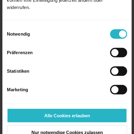
Projektakquise, unregelmäßige Auslastung und Preisdruck
widerrufen.
prägen den Arbeitsalltag vieler Freelancer.
Einwilligungsauswahl
Notwendig
Präferenzen
Statistiken
Marketing
FREELANCE.DE INSIGHTS
Alle Cookies erlauben
06.05.2026
freelance summit 2026: Rückblick auf
Nur notwendige Cookies zulassen