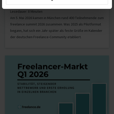
das große Freelancer-Event
Lesedauer: 8 Minuten
Am 5. Mai 2026 kamen in München rund 400 Teilnehmende zum
freelance summit 2026 zusammen. Was 2025 als Pilotformat
begann, hat sich ein Jahr später als feste Größe im Kalender
der deutschen Freelance-Community etabliert.