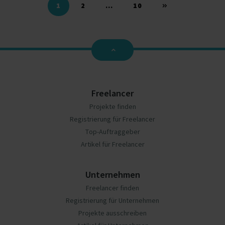
Seitennummerierung
1
2
…
10
der
Beiträge
Freelancer
Projekte finden
Registrierung für Freelancer
Top-Auftraggeber
Artikel für Freelancer
Unternehmen
Freelancer finden
Registrierung für Unternehmen
Projekte ausschreiben