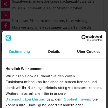
Sozialversicherungsbeiträge nachgezahlt werden
müssen und eventuell auch Strafen drohen.
Um dieses Risiko zu minimieren, ist es wichtig,
klare vertragliche Regelungen zu treffen, die die
Selbstständigkeit des Freelancers unterstreichen.
Dazu gehört, dass Freelancer ihre Arbeitszeit und -
ort weitgehend selbst bestimmen können und
Zustimmung
Details
Über Cookies
nicht in die unternehmensinternen Abläufe
eingebunden sind. Flexible Vertragsmodelle und
eine sorgfältige Dokumentation der
Herzlich Willkommen!
Arbeitsverhältnisse sind hier essenziell.
Wir nutzen Cookies, damit Sie den vollen
Funktionsumfang von freelance.de nutzen können und
Erfahren Sie, wie Sie als Unternehmen die
damit wir Ihr Nutzungserlebnis stetig verbessern können.
Scheinselbstständigkeit vermeiden
.
Weitere Infos erhalten Sie in unserer
Datenschutzerklärung
bzw. dem
Cookiehinweis
. Sie
können Ihre Einwilligung jederzeit ändern oder