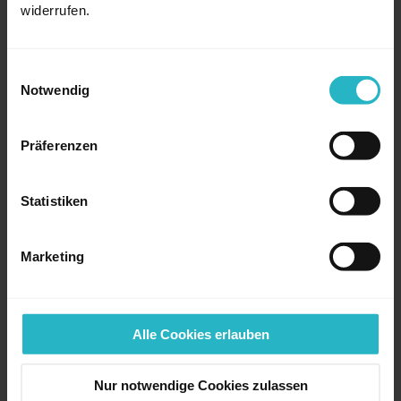
Interne Hürden: Akzeptanz
widerrufen.
der temporären
Arbeitskräfte
Einwilligungsauswahl
Notwendig
Ein weiterer Punkt, der nicht unterschätzt werden
sollte, ist die Akzeptanz der temporären
Arbeitskräfte innerhalb des Unternehmens. Feste
Präferenzen
Mitarbeitende müssen verstehen, dass Freelancer
keine Konkurrenz darstellen, sondern als
Statistiken
Ergänzung und Unterstützung gesehen werden
sollten. Gleichzeitig erwartet das Unternehmen
Marketing
von Freelancern, dass sie für die vereinbarte
Leistung auch einen angemessenen Preis
verlangen – schließlich wird für Qualität bezahlt.
Alle Cookies erlauben
Ressourcen
: Wie findet man
Nur notwendige Cookies zulassen