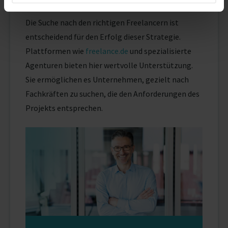
die richtigen Freelancer?
Die Suche nach den richtigen Freelancern ist
entscheidend für den Erfolg dieser Strategie.
Plattformen wie
freelance.de
und spezialisierte
Agenturen bieten hier wertvolle Unterstützung.
Sie ermöglichen es Unternehmen, gezielt nach
Fachkräften zu suchen, die den Anforderungen des
Projekts entsprechen.