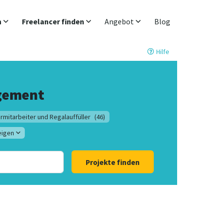
n
Freelancer finden
Angebot
Blog
Hilfe
agement
rmitarbeiter und Regalauffüller
(46)
eigen
Projekte finden