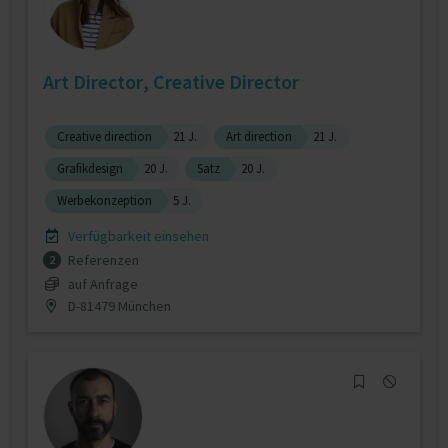
Art Director, Creative Director
Creative direction
21 J.
Art direction
21 J.
Grafikdesign
20 J.
Satz
20 J.
Werbekonzeption
5 J.
Verfügbarkeit einsehen
Referenzen
2
auf Anfrage
D-81479 München