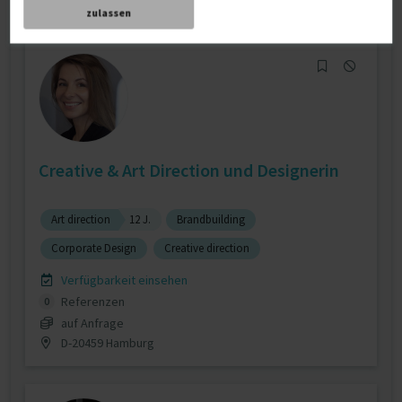
zulassen
Creative & Art Direction und Designerin
Art direction
12 J.
Brandbuilding
Corporate Design
Creative direction
Verfügbarkeit einsehen
Referenzen
0
auf Anfrage
D-20459 Hamburg