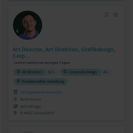
Art Director, Art Direktion, Grafikdesign,
Corp...
zuletzt online vor wenigen Tagen
Art direction
12 J.
Corporate Design
4 J.
Redaktionellen Gestaltung
Verfügbarkeit einsehen
Referenzen
0
auf Anfrage
D-40627 Düsseldorf