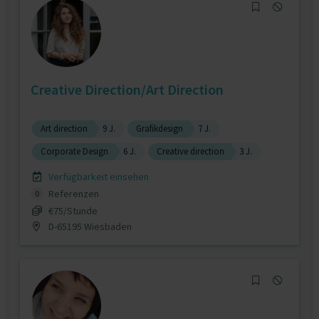
Creative Direction/Art Direction
Art direction
9 J.
Grafikdesign
7 J.
Corporate Design
6 J.
Creative direction
3 J.
Verfügbarkeit einsehen
Referenzen
0
€75/Stunde
D-65195 Wiesbaden