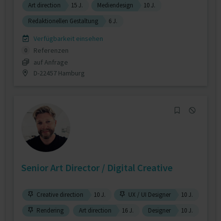
Art direction
15 J.
Mediendesign
10 J.
Redaktionellen Gestaltung
6 J.
Verfügbarkeit einsehen
Referenzen
0
auf Anfrage
D-22457 Hamburg
Senior Art Director / Digital Creative
Creative direction
10 J.
UX / UI Designer
10 J.
Rendering
Art direction
16 J.
Designer
10 J.