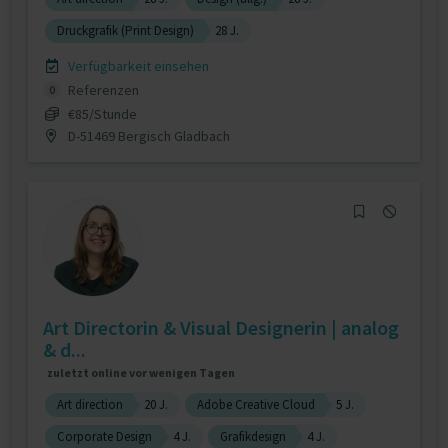
Druckgrafik (Print Design)
28 J.
Verfügbarkeit einsehen
Referenzen
0
€85/Stunde
D-51469 Bergisch Gladbach
Art Directorin & Visual Designerin | analog
& d...
zuletzt online vor wenigen Tagen
Art direction
20 J.
Adobe Creative Cloud
5 J.
Corporate Design
4 J.
Grafikdesign
4 J.