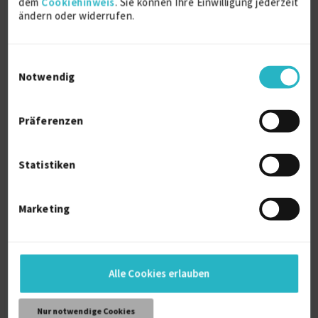
dem
Cookiehinweis
. Sie können Ihre Einwilligung jederzeit
€100/Stunde
ändern oder widerrufen.
Deutschland
Einwilligungsauswahl
Notwendig
Präferenzen
Konzeption, Art Direction, Teamleitung
Statistiken
zuletzt online vor wenigen Tagen
Art direction
13 J.
Grafikdesign
12 J.
Marketing
Illustration
12 J.
Kreation
12 J.
Logos
12 J.
Markendesign
12 J.
Verfügbarkeit einsehen
Alle Cookies erlauben
Referenzen
0
auf Anfrage
Nur notwendige Cookies
D-50733 Köln