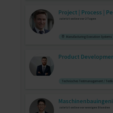
Project | Process | 
zuletzt online vor 2 Tagen
Manufacturing Execution Systems
Product Development
Technisches Testmanagement / Testk
Maschinenbauingenieu
zuletzt online vor wenigen Stunden