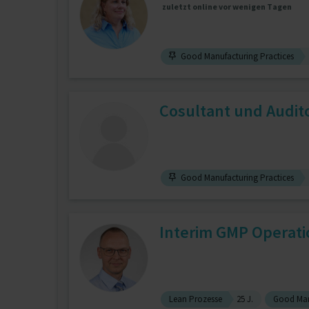
zuletzt online vor wenigen Tagen
Good Manufacturing Practices
Cosultant und Audit
Good Manufacturing Practices
Interim GMP Operation
Lean Prozesse
25 J.
Good Man