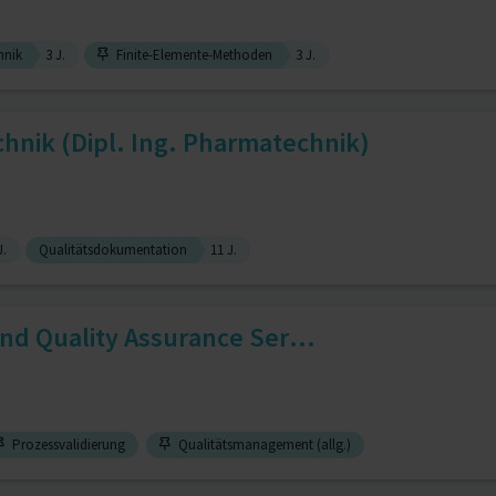
hnik
3 J.
Finite-Elemente-Methoden
3 J.
hnik (Dipl. Ing. Pharmatechnik)
J.
Qualitätsdokumentation
11 J.
and Quality Assurance Ser...
Prozessvalidierung
Qualitätsmanagement (allg.)