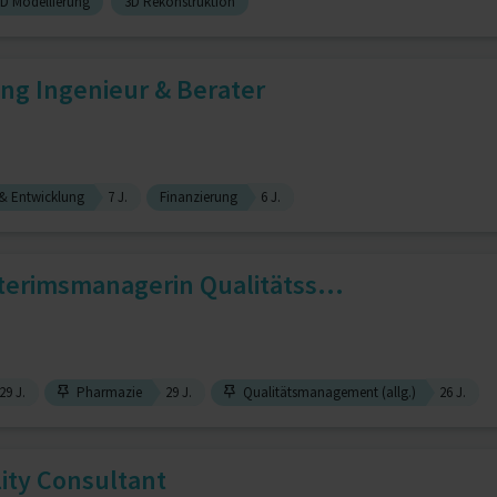
D Modellierung
3D Rekonstruktion
ing Ingenieur & Berater
& Entwicklung
7 J.
Finanzierung
6 J.
nterimsmanagerin Qualitätss...
29 J.
Pharmazie
29 J.
Qualitätsmanagement (allg.)
26 J.
ity Consultant