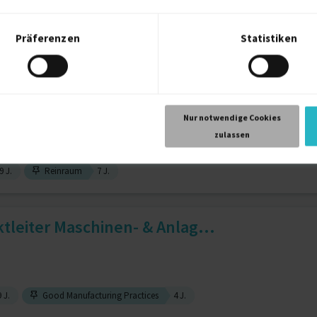
Präferenzen
Statistiken
ter-Aided Manufacturing
15 J.
opharma /Chemie Anlagenbau. ...
Nur notwendige Cookies
zulassen
9 J.
Reinraum
7 J.
ktleiter Maschinen- & Anlag...
 J.
Good Manufacturing Practices
4 J.