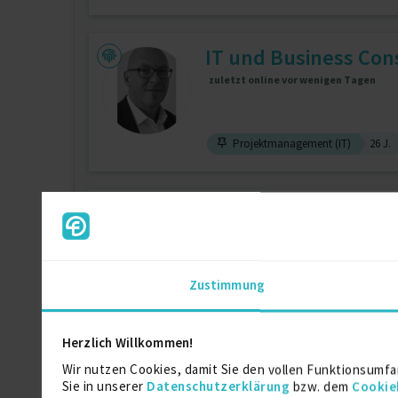
IT und Business Con
zuletzt online vor wenigen Tagen
Projektmanagement (IT)
26 J.
Senior Consultance 
zuletzt online vor 1 Tagen
Zustimmung
Projektleitung / Teamleitung
18
Herzlich Willkommen!
7/24 Consulting im 
Wir nutzen Cookies, damit Sie den vollen Funktionsumfa
Sie in unserer
Datenschutzerklärung
bzw. dem
Cookie
zuletzt online vor wenigen Tagen