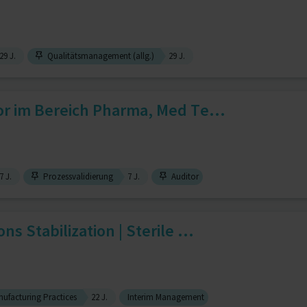
29 J.
Qualitätsmanagement (allg.)
29 J.
or im Bereich Pharma, Med Te...
7 J.
Prozessvalidierung
7 J.
Auditor
s Stabilization | Sterile ...
ufacturing Practices
22 J.
Interim Management