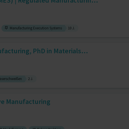
ES) | Regulated Manufacturin...
Manufacturing Execution Systems
10 J.
facturing, PhD in Materials...
aserschweißen
2 J.
ive Manufacturing