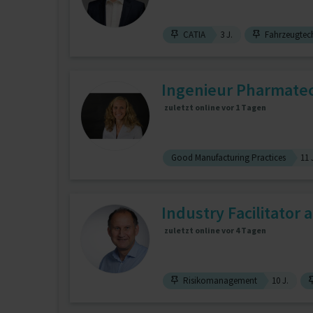
CATIA
3 J.
Fahrzeugtec
Ingenieur Pharmatec
zuletzt online vor 1 Tagen
Good Manufacturing Practices
11 
Industry Facilitator 
zuletzt online vor 4 Tagen
Risikomanagement
10 J.