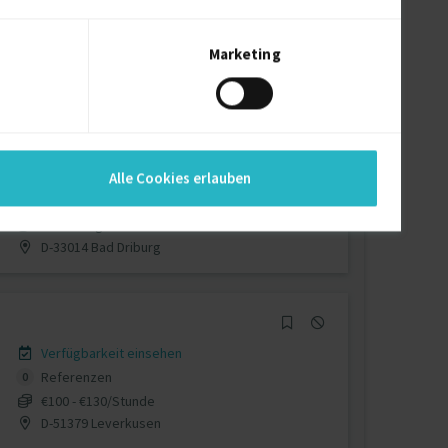
Verfügbarkeit einsehen
Referenz
1
auf Anfrage
Marketing
D-52499 Baesweiler
Verfügbarkeit einsehen
Alle Cookies erlauben
Referenzen
0
auf Anfrage
D-33014 Bad Driburg
Verfügbarkeit einsehen
Referenzen
0
€100 - €130/Stunde
D-51379 Leverkusen