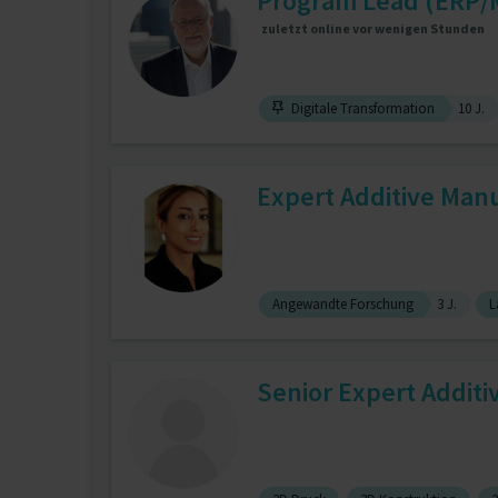
Program Lead (ERP/M
zuletzt online vor wenigen Stunden
Digitale Transformation
10 J.
Expert Additive Manu
Angewandte Forschung
3 J.
L
Senior Expert Addit