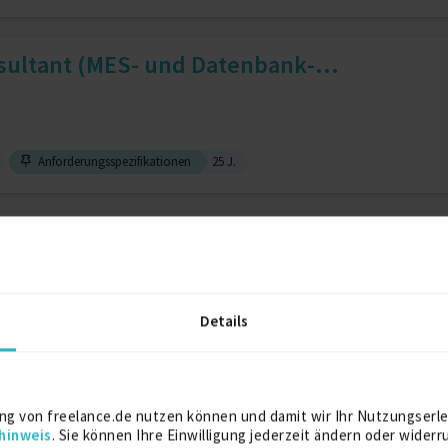
sultant (MES- und Datenbank-...
Anforderungsspezifikationen
25 J.
Service Project Management, ...
Details
 J.
Projektmanagement
18 J.
CAD/CAM/NC und Postprozessor...
ng von freelance.de nutzen können und damit wir Ihr Nutzungserle
hinweis
. Sie können Ihre Einwilligung jederzeit ändern oder widerr