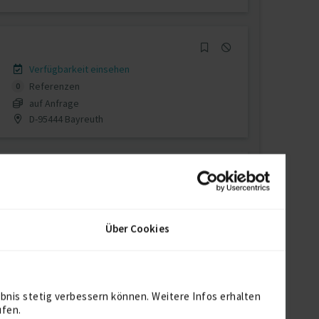
Verfügbarkeit einsehen
Referenzen
0
auf Anfrage
D-95444 Bayreuth
Verfügbarkeit einsehen
Referenz
1
Über Cookies
auf Anfrage
D-79100 Freiburg
bnis stetig verbessern können. Weitere Infos erhalten
ufen.