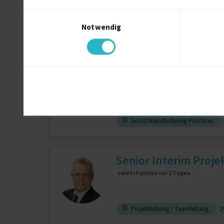
Einwilligungsauswahl
Notwendig
Siemens Nx
15 J.
Compu
Senior PL/BL für Bi
zuletzt online vor wenigen Stunden
Good Manufacturing Practices
Senior Interim Proje
zuletzt online vor 2 Tagen
Projektleitung / Teamleitung
29