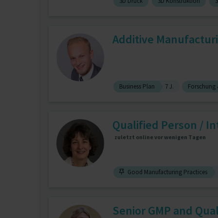
3D Druck
3D Konstruktion
3
Additive Manufactur
Business Plan
7 J.
Forschung 
Qualified Person / I
zuletzt online vor wenigen Tagen
Good Manufacturing Practices
Senior GMP and Qual