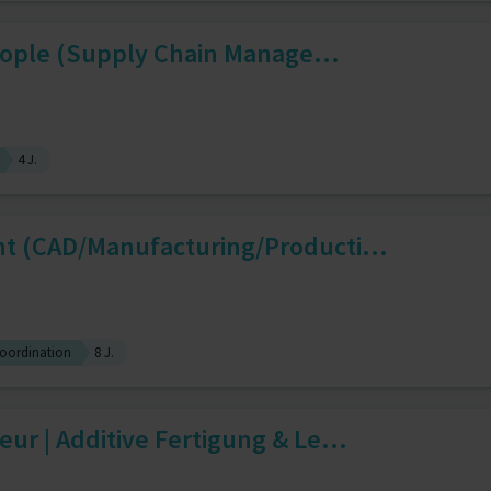
People (Supply Chain Manage...
4 J.
 (CAD/Manufacturing/Producti...
oordination
8 J.
r | Additive Fertigung & Le...