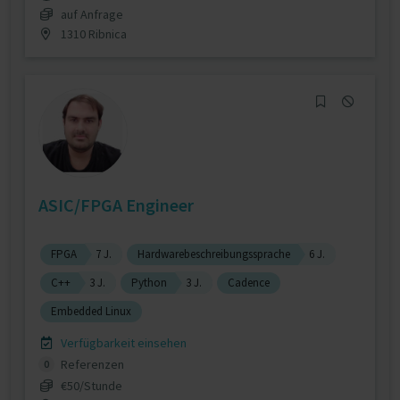
auf Anfrage
1310 Ribnica
ASIC/FPGA Engineer
FPGA
7 J.
Hardwarebeschreibungssprache
6 J.
C++
3 J.
Python
3 J.
Cadence
Embedded Linux
Verfügbarkeit einsehen
Referenzen
0
€50/Stunde