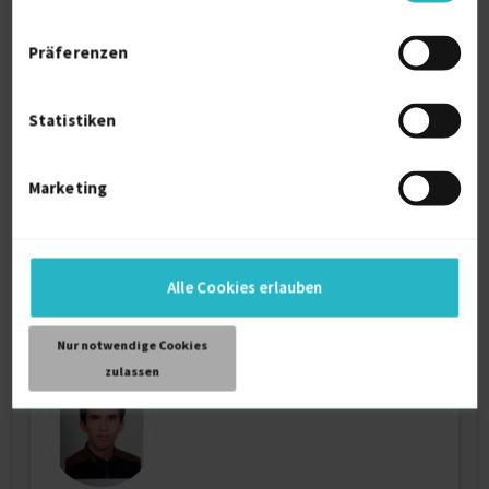
Präferenzen
Elektronik Hardware Entwickler, Externer
Projek...
Statistiken
Hardware-Design
10 J.
Marketing
Technische Projektleitung / Teamleitung
8 J.
Verfügbarkeit einsehen
Referenzen
0
Alle Cookies erlauben
auf Anfrage
D-90427 Nürnberg
Nur notwendige Cookies
zulassen