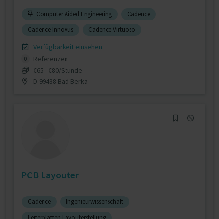
Computer Aided Engineering
Cadence
Cadence Innovus
Cadence Virtuoso
Verfügbarkeit einsehen
Referenzen
0
€65 - €80/Stunde
D-99438 Bad Berka
PCB Layouter
Cadence
Ingenieurwissenschaft
Leiterplatten Layouterstellung