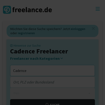
Toggl
menu
Möchten Sie diese Suche speichern? Jetzt
einloggen
oder
registrieren
Hinweise zur Suche
Cadence Freelancer
Freelancer nach Kategorien
0 km
SUCHE