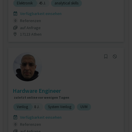
Elektronik
45 J.
analytical skills
Verfügbarkeit einsehen
Referenzen
0
auf Anfrage
17123 Athen
Hardware Engineer
zuletzt online vor wenigen Tagen
Verilog
8 J.
System Verilog
UVM
Verfügbarkeit einsehen
Referenzen
0
auf Anfrage