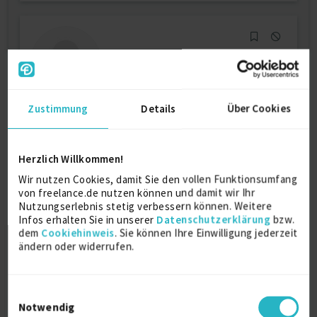
Zustimmung
Details
Über Cookies
Systemingenieur
Herzlich Willkommen!
Softwareentwicklung (allg.)
6 J.
Wir nutzen Cookies, damit Sie den vollen Funktionsumfang
Verfügbarkeit einsehen
von freelance.de nutzen können und damit wir Ihr
Referenzen
0
Nutzungserlebnis stetig verbessern können. Weitere
€55/Stunde
Infos erhalten Sie in unserer
Datenschutzerklärung
bzw.
D-89150 Laichingen
dem
Cookiehinweis
. Sie können Ihre Einwilligung jederzeit
ändern oder widerrufen.
Einwilligungsauswahl
Notwendig