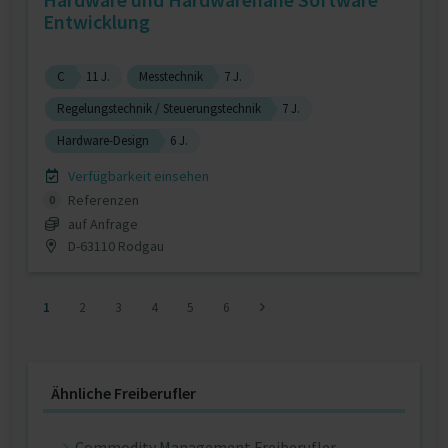
Entwicklung
C
11 J.
Messtechnik
7 J.
Regelungstechnik / Steuerungstechnik
7 J.
Hardware-Design
6 J.
Verfügbarkeit einsehen
Referenzen
0
auf Anfrage
D-63110 Rodgau
1
2
3
4
5
6
Ähnliche Freiberufler
Commodity Management Freiberufler